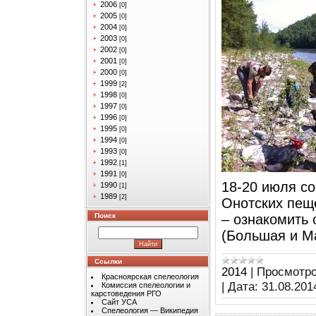
2006
[0]
2005
[0]
2004
[0]
2003
[0]
2002
[0]
2001
[0]
2000
[0]
1999
[2]
1998
[0]
1997
[0]
1996
[0]
1995
[0]
1994
[0]
1993
[0]
1992
[1]
1991
[0]
18-20 июля со
1990
[1]
1989
[2]
Онотских пещ
Поиск
– ознакомить 
(Большая и М
Ссылки
2014
|
Просмотро
Красноярская спелеология
|
Дата:
31.08.201
Комиссия спелеологии и
карстоведения РГО
Сайт УСА
Спелеология — Википедия