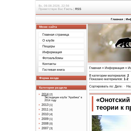
Вс, 09.08.2026, 22:56
Приветствую Вас
Гость
|
RSS
Главная
|
Ин
Меню сайта
Главная страница
О клубе
Пещеры
Информация
Фотоальбомы
Контакты
Главная
»
Информация
»
И
Гостевая книга
В категории материалов
:
2
Форма входа
Показано материалов
:
1-2
Сортировать по
:
Дате
·
На
Категории раздела
2014
[2]
Экспедиции клуба "Арабика" в
«Онотский
2014 году
2013
[1]
теории к п
2011
[4]
2010
[4]
2009
[1]
2008
[0]
2007
[3]