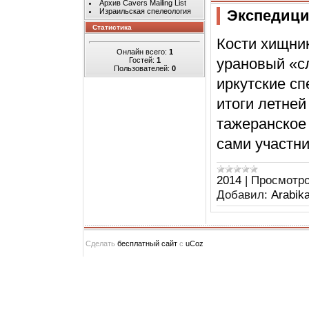
Архив Cavers Mailing List
Экспедици
Израильская спелеология
Статистика
Кости хищни
Онлайн всего:
1
урановый «с
Гостей:
1
Пользователей:
0
иркутские сп
итоги летней
тажеранское
сами участни
2014
|
Просмотро
Добавил:
Arabik
Сделать
бесплатный сайт
с
uCoz