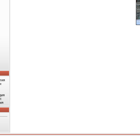
гия
и
дия
t
ия