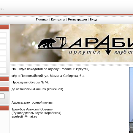
SS
Главная
|
Контакты
|
Регистрация
|
Вход
Наш клуб находится по адресу: Россия, г. Иркутск,
м/р-н Первомайский, ул. Мамина-Сибиряка, 6-а.
Проезд автобусом №74,
до остановки «Башня» (конечная).
Адреса электронной почты:
Трегубов Алексей Юрьевич
(Руководитель клуба «Арабика»):
speleotin@mail.ru