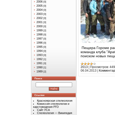
2006
[0]
2005
[0]
2004
[0]
2003
[0]
2002
[0]
2001
[0]
2000
[0]
1999
[2]
1998
[0]
1997
[0]
1996
[0]
1995
Пещера Гороме расп
[0]
1994
команда клуба "Ара
[0]
1993
поиском новых пещ
[0]
1992
[1]
1991
[0]
2013
|
Просмотров:
449
1990
[1]
06.04.2013
|
Комментар
1989
[2]
Поиск
Ссылки
Красноярская спелеология
Комиссия спелеологии и
карстоведения РГО
Сайт УСА
Спелеология — Википедия