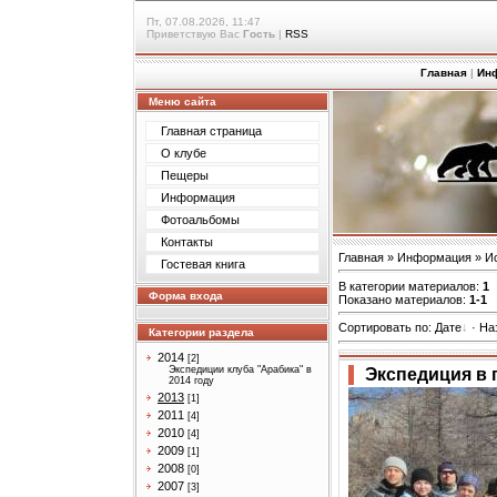
Пт, 07.08.2026, 11:47
Приветствую Вас
Гость
|
RSS
Главная
|
Ин
Меню сайта
Главная страница
О клубе
Пещеры
Информация
Фотоальбомы
Контакты
Главная
»
Информация
»
И
Гостевая книга
В категории материалов
:
1
Форма входа
Показано материалов
:
1-1
Сортировать по
:
Дате
·
На
Категории раздела
2014
[2]
Экспедиции клуба "Арабика" в
Экспедиция в 
2014 году
2013
[1]
2011
[4]
2010
[4]
2009
[1]
2008
[0]
2007
[3]