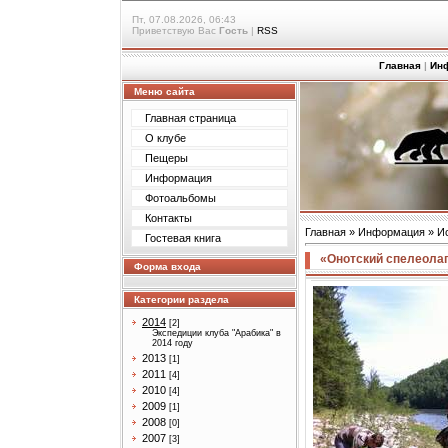
Пт, 07.08.2026, 06:43
Приветствую Вас
Гость
|
RSS
Главная
|
Ин
Меню сайта
Главная страница
О клубе
Пещеры
Информация
Фотоальбомы
Контакты
Главная
»
Информация
»
И
Гостевая книга
«Онотский спелеолаге
Форма входа
Категории раздела
2014
[2]
Экспедиции клуба "Арабика" в
2014 году
2013
[1]
2011
[4]
2010
[4]
2009
[1]
2008
[0]
2007
[3]