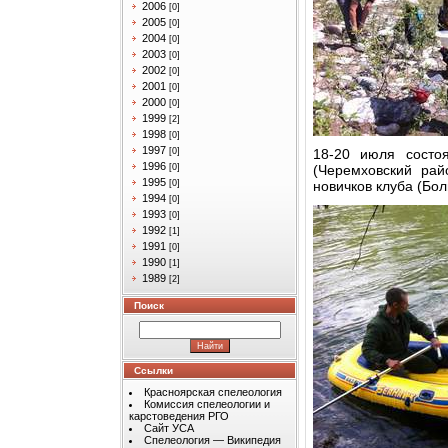
2006
[0]
2005
[0]
2004
[0]
2003
[0]
2002
[0]
2001
[0]
2000
[0]
1999
[2]
1998
[0]
1997
[0]
18-20 июля состо
1996
[0]
(Черемховский рай
1995
[0]
новичков клуба (Бо
1994
[0]
1993
[0]
1992
[1]
1991
[0]
1990
[1]
1989
[2]
Поиск
Ссылки
Красноярская спелеология
Комиссия спелеологии и
карстоведения РГО
Сайт УСА
Спелеология — Википедия