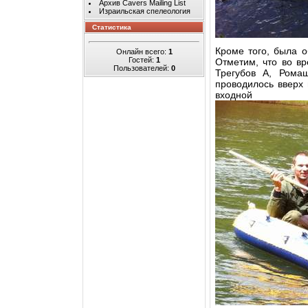
Архив Cavers Mailing List
Израильская спелеология
Статистика
Кроме того, была о
Онлайн всего:
1
Гостей:
1
Отметим, что во вр
Пользователей:
0
Трегубов А, Рома
проводилось вверх 
входн