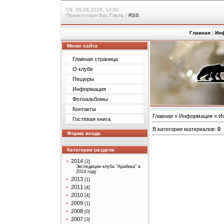
Сб, 08.08.2026, 14:00
Приветствую Вас
Гость
|
RSS
Главная
|
Ин
Меню сайта
Главная страница
О клубе
Пещеры
Информация
Фотоальбомы
Контакты
Главная
»
Информация
»
И
Гостевая книга
В категории материалов
:
0
Форма входа
Категории раздела
2014
[2]
Экспедиции клуба "Арабика" в
2014 году
2013
[1]
2011
[4]
2010
[4]
2009
[1]
2008
[0]
2007
[3]