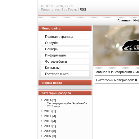
Пт, 07.08.2026, 22:05
Приветствую Вас
Гость
|
RSS
Главная
|
Ин
Меню сайта
Главная страница
О клубе
Пещеры
Информация
Фотоальбомы
Контакты
Главная
»
Информация
»
И
Гостевая книга
В категории материалов
:
0
Форма входа
Категории раздела
2014
[2]
Экспедиции клуба "Арабика" в
2014 году
2013
[1]
2011
[4]
2010
[4]
2009
[1]
2008
[0]
2007
[3]