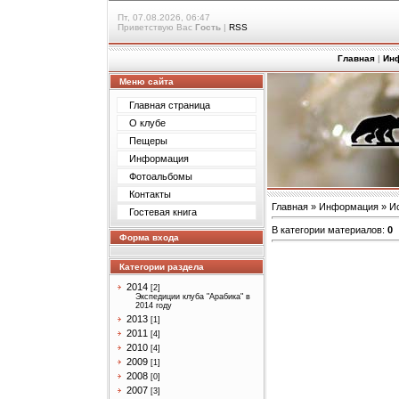
Пт, 07.08.2026, 06:47
Приветствую Вас
Гость
|
RSS
Главная
|
Ин
Меню сайта
Главная страница
О клубе
Пещеры
Информация
Фотоальбомы
Контакты
Главная
»
Информация
»
И
Гостевая книга
В категории материалов
:
0
Форма входа
Категории раздела
2014
[2]
Экспедиции клуба "Арабика" в
2014 году
2013
[1]
2011
[4]
2010
[4]
2009
[1]
2008
[0]
2007
[3]