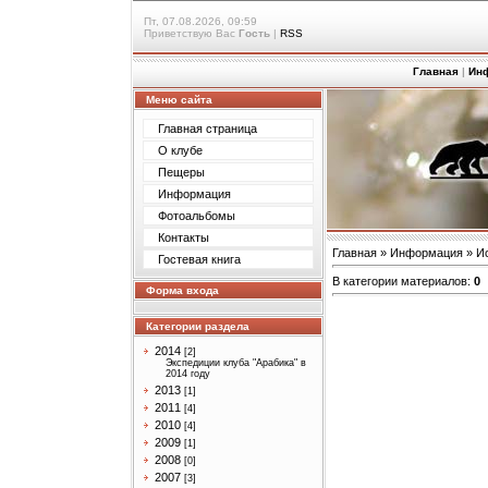
Пт, 07.08.2026, 09:59
Приветствую Вас
Гость
|
RSS
Главная
|
Ин
Меню сайта
Главная страница
О клубе
Пещеры
Информация
Фотоальбомы
Контакты
Главная
»
Информация
»
И
Гостевая книга
В категории материалов
:
0
Форма входа
Категории раздела
2014
[2]
Экспедиции клуба "Арабика" в
2014 году
2013
[1]
2011
[4]
2010
[4]
2009
[1]
2008
[0]
2007
[3]