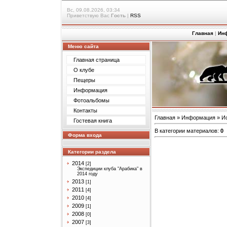
Вс, 09.08.2026, 03:34
Приветствую Вас
Гость
|
RSS
Главная
|
Ин
Меню сайта
Главная страница
О клубе
Пещеры
Информация
Фотоальбомы
Контакты
Главная
»
Информация
»
И
Гостевая книга
В категории материалов
:
0
Форма входа
Категории раздела
2014
[2]
Экспедиции клуба "Арабика" в
2014 году
2013
[1]
2011
[4]
2010
[4]
2009
[1]
2008
[0]
2007
[3]