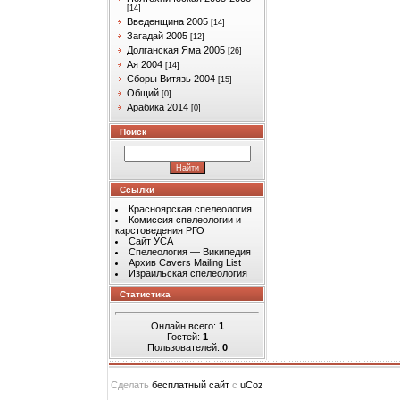
[14]
Введенщина 2005
[14]
Загадай 2005
[12]
Долганская Яма 2005
[26]
Ая 2004
[14]
Сборы Витязь 2004
[15]
Общий
[0]
Арабика 2014
[0]
Поиск
Ссылки
Красноярская спелеология
Комиссия спелеологии и
карстоведения РГО
Сайт УСА
Спелеология — Википедия
Архив Cavers Mailing List
Израильская спелеология
Статистика
Онлайн всего:
1
Гостей:
1
Пользователей:
0
Сделать
бесплатный сайт
с
uCoz