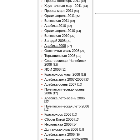
Прорва сентябрь 2011
[18]
Хрустальная март 2011
[44]
Прорва март 2011
[59]
Орлик апрель 2011
[52]
Ботовская 2011
[45]
Арабика 2010
[82]
Орлик апрель 2010
[14]
Ботовская 2010
[32]
Загадай 2008
[21]
Арабика 2008
[27]
Охотничья июль 2008
[24]
Торгашинская 2008
[19]
Спас-семинар. Челябинск
2008
[32]
ЯОИ 2008
[12]
Красноярск март 2008
[32]
Арабика зима 2007-2008
[30]
Арабика осень 2007
[19]
Политехничесекая осень
2006
[17]
Арабика лето-осень 2006
[20]
Политехническая лето 2006
[12]
Красноярск 2006
[10]
Сборы Китой 2006
[15]
Иконинская 2006
[14]
Долганская яма 2006
[14]
Арабика зима 2006
[36]
Полтехническая 2005-2006