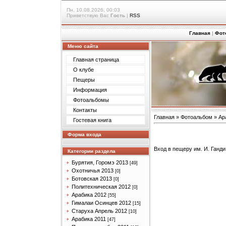
Пн, 10.08.2026, 00:03
Приветствую Вас
Гость
|
RSS
Главная
|
Фот
Меню сайта
Главная страница
О клубе
Пещеры
Информация
Фотоальбомы
Контакты
Главная
»
Фотоальбом
»
Ар
Гостевая книга
Форма входа
Вход в пещеру им. И. Ганди
Категории раздела
Бурятия, Горомэ 2013
[49]
Охотничья 2013
[0]
Ботовская 2013
[0]
Политехническая 2012
[0]
Арабика 2012
[55]
Гималаи Осинцев 2012
[15]
Старуха Апрель 2012
[10]
Арабика 2011
[47]