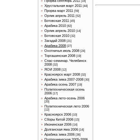
Прорва сентябрь 2011
[18]
Хрустальная март 2011
[44]
Прорва март 2011
[59]
Орлик апрель 2011
[52]
Ботовская 2011
[45]
Арабика 2010
[82]
Орлик апрель 2010
[14]
Ботовская 2010
[32]
Загадай 2008
[21]
Арабика 2008
[27]
Охотничья июль 2008
[24]
Торгашинская 2008
[19]
Спас-семинар. Челябинск
2008
[32]
ЯОИ 2008
[12]
Красноярск март 2008
[32]
Арабика зима 2007-2008
[30]
Арабика осень 2007
[19]
Политехничесекая осень
2006
[17]
Арабика лето-осень 2006
[20]
Политехническая лето 2006
[12]
Красноярск 2006
[10]
Сборы Китой 2006
[15]
Иконинская 2006
[14]
Долганская яма 2006
[14]
Арабика зима 2006
[36]
Полтехническая 2005-2006