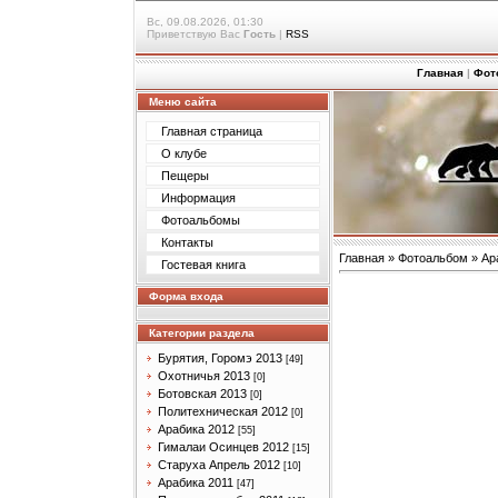
Вс, 09.08.2026, 01:30
Приветствую Вас
Гость
|
RSS
Главная
|
Фот
Меню сайта
Главная страница
О клубе
Пещеры
Информация
Фотоальбомы
Контакты
Главная
»
Фотоальбом
»
Ар
Гостевая книга
Форма входа
Категории раздела
Бурятия, Горомэ 2013
[49]
Охотничья 2013
[0]
Ботовская 2013
[0]
Политехническая 2012
[0]
Арабика 2012
[55]
Гималаи Осинцев 2012
[15]
Старуха Апрель 2012
[10]
Арабика 2011
[47]