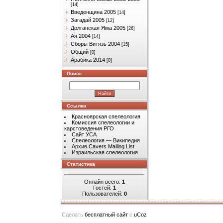
[14]
Введенщина 2005
[14]
Загадай 2005
[12]
Долганская Яма 2005
[26]
Ая 2004
[14]
Сборы Витязь 2004
[15]
Общий
[0]
Арабика 2014
[0]
Поиск
Ссылки
Красноярская спелеология
Комиссия спелеологии и
карстоведения РГО
Сайт УСА
Спелеология — Википедия
Архив Cavers Mailing List
Израильская спелеология
Статистика
Онлайн всего:
1
Гостей:
1
Пользователей:
0
Сделать
бесплатный сайт
с
uCoz