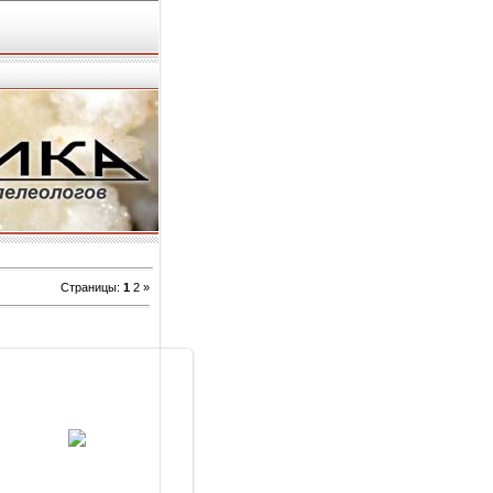
Страницы
:
1
2
»
11.06.2010
Arabika