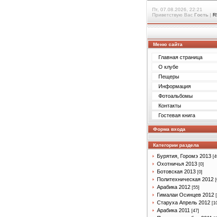
Пт, 07.08.2026, 22:21
Приветствую Вас
Гость
|
R
Меню сайта
Главная страница
О клубе
Пещеры
Информация
Фотоальбомы
Контакты
Гостевая книга
Форма входа
Категории раздела
Бурятия, Горомэ 2013
[4
Охотничья 2013
[0]
Ботовская 2013
[0]
Политехническая 2012
[
Арабика 2012
[55]
Гималаи Осинцев 2012
Старуха Апрель 2012
[1
Арабика 2011
[47]