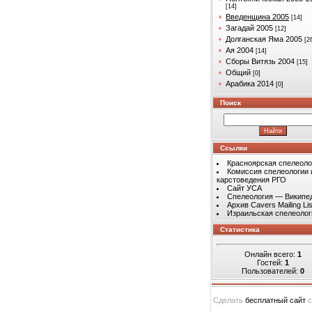
[14]
Введенщина 2005
[14]
Загадай 2005
[12]
Долганская Яма 2005
[2
Ая 2004
[14]
Сборы Витязь 2004
[15]
Общий
[0]
Арабика 2014
[0]
Поиск
Ссылки
Красноярская спелеоло
Комиссия спелеологии 
карстоведения РГО
Сайт УСА
Спелеология — Википе
Архив Cavers Mailing Lis
Израильская спелеолог
Статистика
Онлайн всего:
1
Гостей:
1
Пользователей:
0
Сделать
бесплатный сайт