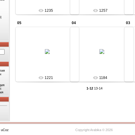
1235
1257
6]
05
04
03
11.06.2010
11.06.2010
Arabika
Arabika
гия
и
1221
1184
дия
1-12
13-14
t
ия
с
uCoz
Copyright Arabika © 2026