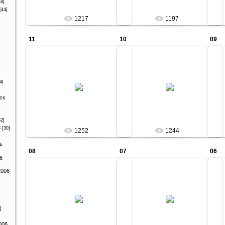
18]
[44]
1217
1197
11
10
09
11.06.2010
11.06.2010
4]
Arabika
Arabika
ск
32]
8
[30]
1252
1244
ь
08
07
06
6
2006
11.06.2010
11.06.2010
Arabika
Arabika
]
006