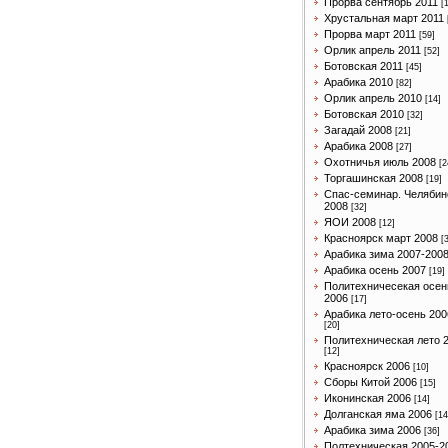
Прорва сентябрь 2011
[
Хрустальная март 2011
Прорва март 2011
[59]
Орлик апрель 2011
[52]
Ботовская 2011
[45]
Арабика 2010
[82]
Орлик апрель 2010
[14]
Ботовская 2010
[32]
Загадай 2008
[21]
Арабика 2008
[27]
Охотничья июль 2008
[2
Торгашинская 2008
[19]
Спас-семинар. Челябин
2008
[32]
ЯОИ 2008
[12]
Красноярск март 2008
[
Арабика зима 2007-200
Арабика осень 2007
[19]
Политехничесекая осен
2006
[17]
Арабика лето-осень 200
[20]
Политехническая лето 
[12]
Красноярск 2006
[10]
Сборы Китой 2006
[15]
Иконинская 2006
[14]
Долганская яма 2006
[14
Арабика зима 2006
[36]
Полтехническая 2005-2