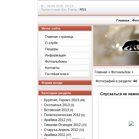
Вс, 09.08.2026, 10:13
Приветствую Вас
Гость
|
RSS
Главная
|
Фот
Меню сайта
Главная страница
О клубе
Пещеры
Информация
Фотоальбомы
Контакты
Главная
»
Фотоальбом
»
Гостевая книга
Фотографий в разделе
:
44
Форма входа
Категории раздела
Бурятия, Горомэ 2013
[49]
Охотничья 2013
[0]
Ботовская 2013
[0]
04.05.201
Политехническая 2012
[0]
Арабика 2012
[55]
Спускаться не нам
Гималаи Осинцев 2012
[15]
чем поднима
Старуха Апрель 2012
[10]
romash-k
Арабика 2011
[47]