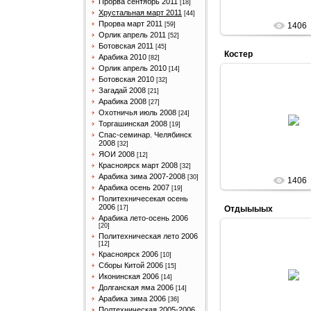
Прорва сентябрь 2011
[18]
Хрустальная март 2011
[44]
Прорва март 2011
[59]
1406
Орлик апрель 2011
[52]
Ботовская 2011
[45]
Костер
Арабика 2010
[82]
Орлик апрель 2010
[14]
Ботовская 2010
[32]
Загадай 2008
[21]
Арабика 2008
[27]
04.05.201
Охотничья июль 2008
[24]
Костер
Торгашинская 2008
[19]
Спас-семинар. Челябинск
romash-k
2008
[32]
ЯОИ 2008
[12]
Красноярск март 2008
[32]
Арабика зима 2007-2008
[30]
1406
Арабика осень 2007
[19]
Политехничесекая осень
2006
[17]
Отдыыыых
Арабика лето-осень 2006
[20]
Политехническая лето 2006
[12]
Красноярск 2006
[10]
04.05.201
Сборы Китой 2006
[15]
Отдыыыы
Иконинская 2006
[14]
Долганская яма 2006
[14]
romash-k
Арабика зима 2006
[36]
Полтехническая 2005-2006