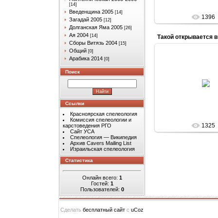
[14]
Введенщина 2005
[14]
1396
Загадай 2005
[12]
Долганская Яма 2005
[26]
Ая 2004
[14]
Такой открывается 
Сборы Витязь 2004
[15]
Общий
[0]
Арабика 2014
[0]
Поиск
04.05.201
Такой открывае
romash-k
Ссылки
Красноярская спелеология
Комиссия спелеологии и
1325
карстоведения РГО
Сайт УСА
Спелеология — Википедия
Архив Cavers Mailing List
Израильская спелеология
Статистика
Онлайн всего:
1
Гостей:
1
Пользователей:
0
Сделать
бесплатный сайт
с
uCoz