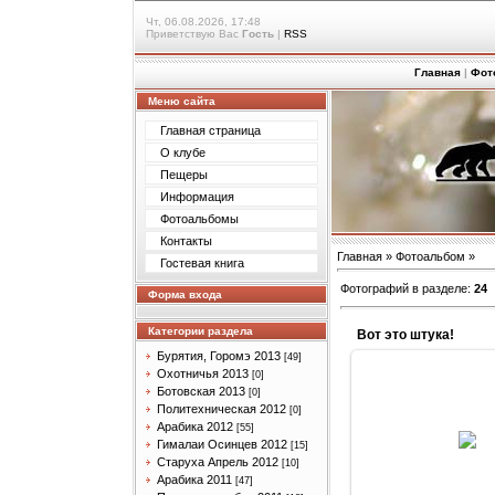
Чт, 06.08.2026, 17:48
Приветствую Вас
Гость
|
RSS
Главная
|
Фот
Меню сайта
Главная страница
О клубе
Пещеры
Информация
Фотоальбомы
Контакты
Главная
»
Фотоальбом
»
Гостевая книга
Фотографий в разделе
:
24
Форма входа
Категории раздела
Вот это штука!
Бурятия, Горомэ 2013
[49]
Охотничья 2013
[0]
Ботовская 2013
[0]
Политехническая 2012
[0]
09.06.201
Арабика 2012
[55]
Гималаи Осинцев 2012
[15]
Arabik
Старуха Апрель 2012
[10]
Арабика 2011
[47]