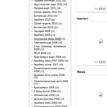
Прорва сентябрь 2011
[18]
Хрустальная март 2011
[44]
Прорва март 2011
[59]
1515
Орлик апрель 2011
[52]
Ботовская 2011
[45]
Контест
Арабика 2010
[82]
Орлик апрель 2010
[14]
Ботовская 2010
[32]
Загадай 2008
[21]
Арабика 2008
[27]
09.06.201
Охотничья июль 2008
[24]
Торгашинская 2008
[19]
Arabik
Спас-семинар. Челябинск
2008
[32]
ЯОИ 2008
[12]
Красноярск март 2008
[32]
Арабика зима 2007-2008
[30]
1522
Арабика осень 2007
[19]
Политехничесекая осень
2006
[17]
Маша
Арабика лето-осень 2006
[20]
Политехническая лето 2006
[12]
Красноярск 2006
[10]
09.06.201
Сборы Китой 2006
[15]
Иконинская 2006
[14]
Arabik
Долганская яма 2006
[14]
Арабика зима 2006
[36]
Полтехническая 2005-2006