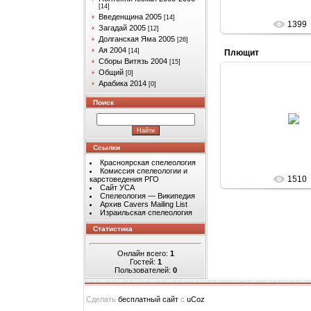
[14]
Введенщина 2005
[14]
1399
Загадай 2005
[12]
Долганская Яма 2005
[26]
Ая 2004
[14]
Плющит
Сборы Витязь 2004
[15]
Общий
[0]
Арабика 2014
[0]
Поиск
09.06.201
Arabik
Ссылки
Красноярская спелеология
Комиссия спелеологии и
1510
карстоведения РГО
Сайт УСА
Спелеология — Википедия
Архив Cavers Mailing List
Израильская спелеология
Статистика
Онлайн всего:
1
Гостей:
1
Пользователей:
0
Сделать
бесплатный сайт
с
uCoz