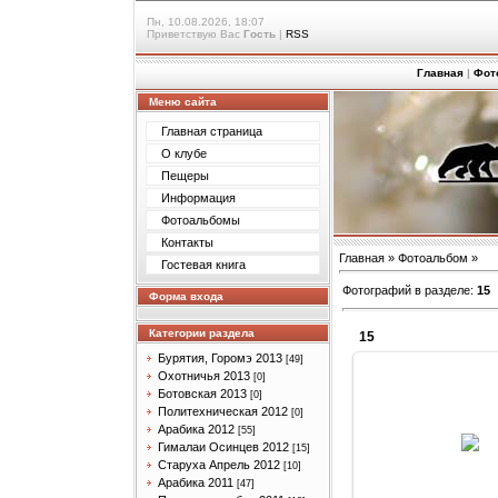
Пн, 10.08.2026, 18:07
Приветствую Вас
Гость
|
RSS
Главная
|
Фот
Меню сайта
Главная страница
О клубе
Пещеры
Информация
Фотоальбомы
Контакты
Главная
»
Фотоальбом
»
Гостевая книга
Фотографий в разделе
:
15
Форма входа
Категории раздела
15
Бурятия, Горомэ 2013
[49]
Охотничья 2013
[0]
Ботовская 2013
[0]
Политехническая 2012
[0]
11.06.201
Арабика 2012
[55]
Гималаи Осинцев 2012
[15]
Arabik
Старуха Апрель 2012
[10]
Арабика 2011
[47]