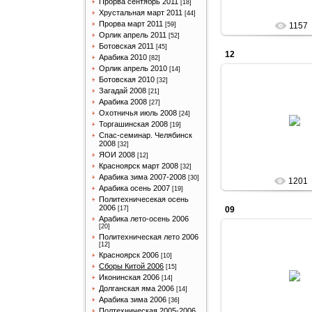
Прорва сентябрь 2011
[18]
Хрустальная март 2011
[44]
Прорва март 2011
[59]
1157
Орлик апрель 2011
[52]
Ботовская 2011
[45]
12
Арабика 2010
[82]
Орлик апрель 2010
[14]
Ботовская 2010
[32]
Загадай 2008
[21]
Арабика 2008
[27]
11.06.201
Охотничья июль 2008
[24]
Торгашинская 2008
[19]
Arabik
Спас-семинар. Челябинск
2008
[32]
ЯОИ 2008
[12]
Красноярск март 2008
[32]
Арабика зима 2007-2008
[30]
1201
Арабика осень 2007
[19]
Политехничесекая осень
2006
[17]
09
Арабика лето-осень 2006
[20]
Политехническая лето 2006
[12]
Красноярск 2006
[10]
11.06.201
Сборы Китой 2006
[15]
Иконинская 2006
[14]
Arabik
Долганская яма 2006
[14]
Арабика зима 2006
[36]
Полтехническая 2005-2006