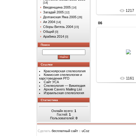
[14]
Введенщина 2005
[14]
1217
Загадай 2005
[12]
Долганская Яма 2005
[26]
Ая 2004
[14]
06
Сборы Витязь 2004
[15]
Общий
[0]
Арабика 2014
[0]
Поиск
11.06.201
Arabik
Ссылки
Красноярская спелеология
Комиссия спелеологии и
1161
карстоведения РГО
Сайт УСА
Спелеология — Википедия
Архив Cavers Mailing List
Израильская спелеология
Статистика
Онлайн всего:
1
Гостей:
1
Пользователей:
0
Сделать
бесплатный сайт
с
uCoz