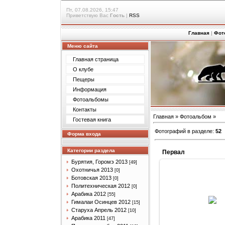
Пт, 07.08.2026, 15:47
Приветствую Вас
Гость
|
RSS
Главная
|
Фот
Меню сайта
Главная страница
О клубе
Пещеры
Информация
Фотоальбомы
Контакты
Главная
»
Фотоальбом
»
Гостевая книга
Фотографий в разделе
:
52
Форма входа
Категории раздела
Первал
Бурятия, Горомэ 2013
[49]
Охотничья 2013
[0]
Ботовская 2013
[0]
Политехническая 2012
[0]
14.04.201
Арабика 2012
[55]
Гималаи Осинцев 2012
[15]
Arabik
Старуха Апрель 2012
[10]
Арабика 2011
[47]