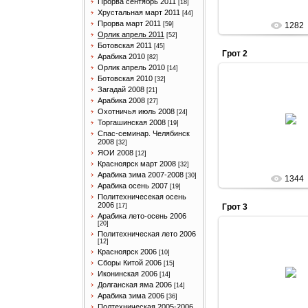
Прорва сентябрь 2011
[18]
Хрустальная март 2011
[44]
Прорва март 2011
[59]
1282
Орлик апрель 2011
[52]
Ботовская 2011
[45]
Грот 2
Арабика 2010
[82]
Орлик апрель 2010
[14]
Ботовская 2010
[32]
Загадай 2008
[21]
Арабика 2008
[27]
14.04.201
Охотничья июль 2008
[24]
Торгашинская 2008
[19]
Arabik
Спас-семинар. Челябинск
2008
[32]
ЯОИ 2008
[12]
Красноярск март 2008
[32]
Арабика зима 2007-2008
[30]
1344
Арабика осень 2007
[19]
Политехничесекая осень
2006
[17]
Грот 3
Арабика лето-осень 2006
[20]
Политехническая лето 2006
[12]
Красноярск 2006
[10]
14.04.201
Сборы Китой 2006
[15]
Иконинская 2006
[14]
Arabik
Долганская яма 2006
[14]
Арабика зима 2006
[36]
Полтехническая 2005-2006