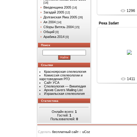
[14]
Введенщина 2005
[14]
1296
Загадай 2005
[12]
Долганская Яма 2005
[26]
Ая 2004
[14]
Река Забит
Сборы Витязь 2004
[15]
Общий
[0]
Арабика 2014
[0]
Поиск
14.04.201
Arabik
Ссылки
Красноярская спелеология
Комиссия спелеологии и
1411
карстоведения РГО
Сайт УСА
Спелеология — Википедия
Архив Cavers Mailing List
Израильская спелеология
Статистика
Онлайн всего:
1
Гостей:
1
Пользователей:
0
Сделать
бесплатный сайт
с
uCoz