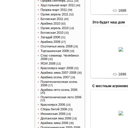
Прорва сентябрь 2011
[18]
Хрустальная март 2011
[44]
Прорва март 2011
[59]
1688
Орлик апрель 2011
[52]
Ботовская 2011
[45]
Это будет наш дом
Арабика 2010
[82]
Орлик апрель 2010
[14]
Ботовская 2010
[32]
Загадай 2008
[21]
Арабика 2008
[27]
31.03.201
Охотничья июль 2008
[24]
Торгашинская 2008
[19]
Arabik
Спас-семинар. Челябинск
2008
[32]
ЯОИ 2008
[12]
Красноярск март 2008
[32]
Арабика зима 2007-2008
[30]
1696
Арабика осень 2007
[19]
Политехничесекая осень
2006
[17]
С местным агроном
Арабика лето-осень 2006
[20]
Политехническая лето 2006
[12]
Красноярск 2006
[10]
31.03.201
Сборы Китой 2006
[15]
Иконинская 2006
[14]
Arabik
Долганская яма 2006
[14]
Арабика зима 2006
[36]
Полтехническая 2005-2006