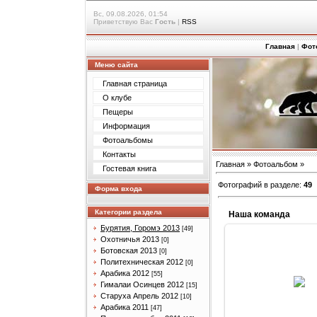
Вс, 09.08.2026, 01:54
Приветствую Вас
Гость
|
RSS
Главная
|
Фот
Меню сайта
Главная страница
О клубе
Пещеры
Информация
Фотоальбомы
Контакты
Главная
»
Фотоальбом
»
Гостевая книга
Фотографий в разделе
:
49
Форма входа
Категории раздела
Наша команда
Бурятия, Горомэ 2013
[49]
Охотничья 2013
[0]
Ботовская 2013
[0]
Политехническая 2012
[0]
31.03.201
Арабика 2012
[55]
Гималаи Осинцев 2012
[15]
Arabik
Старуха Апрель 2012
[10]
Арабика 2011
[47]