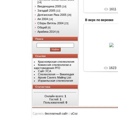
[14]
Введенщина 2005
[14]
1611
Загадай 2005
[12]
Долганская Яма 2005
[26]
Ая 2004
[14]
В верх по веревке
Сборы Витязь 2004
[15]
Общий
[0]
Арабика 2014
[0]
Поиск
31.03.201
Arabik
Ссылки
Красноярская спелеология
Комиссия спелеологии и
1623
карстоведения РГО
Сайт УСА
Спелеология — Википедия
Архив Cavers Mailing List
Израильская спелеология
Статистика
Онлайн всего:
1
Гостей:
1
Пользователей:
0
Сделать
бесплатный сайт
с
uCoz