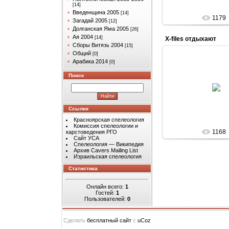
[14]
Введенщина 2005
[14]
1179
Загадай 2005
[12]
Долганская Яма 2005
[26]
Ая 2004
[14]
X-files отдыхают
Сборы Витязь 2004
[15]
Общий
[0]
Арабика 2014
[0]
Поиск
14.04.201
Arabik
Ссылки
Красноярская спелеология
Комиссия спелеологии и
1168
карстоведения РГО
Сайт УСА
Спелеология — Википедия
Архив Cavers Mailing List
Израильская спелеология
Статистика
Онлайн всего:
1
Гостей:
1
Пользователей:
0
Сделать
бесплатный сайт
с
uCoz