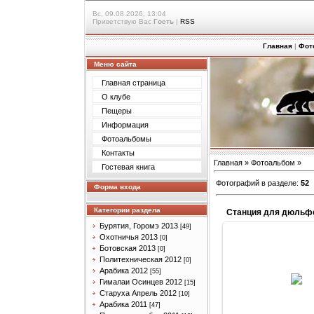
Вс, 09.08.2026, 13:04
Приветствую Вас
Гость
|
RSS
Главная
|
Фот
Меню сайта
Главная страница
О клубе
Пещеры
Информация
Фотоальбомы
Контакты
Главная
»
Фотоальбом
»
Гостевая книга
Фотографий в разделе
:
52
Форма входа
Категории раздела
Станция для дюльф
Бурятия, Горомэ 2013
[49]
Охотничья 2013
[0]
Ботовская 2013
[0]
Политехническая 2012
[0]
14.04.201
Арабика 2012
[55]
Гималаи Осинцев 2012
[15]
Arabik
Старуха Апрель 2012
[10]
Арабика 2011
[47]