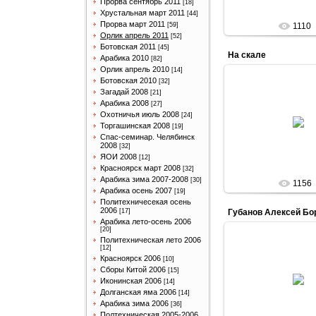
Прорва сентябрь 2011
[18]
Хрустальная март 2011
[44]
Прорва март 2011
[59]
1110
Орлик апрель 2011
[52]
Ботовская 2011
[45]
На скале
Арабика 2010
[82]
Орлик апрель 2010
[14]
Ботовская 2010
[32]
Загадай 2008
[21]
Арабика 2008
[27]
14.04.201
Охотничья июль 2008
[24]
Торгашинская 2008
[19]
Arabik
Спас-семинар. Челябинск
2008
[32]
ЯОИ 2008
[12]
Красноярск март 2008
[32]
Арабика зима 2007-2008
[30]
1156
Арабика осень 2007
[19]
Политехничесекая осень
2006
[17]
Губанов Алексей Бо
Арабика лето-осень 2006
[20]
Политехническая лето 2006
[12]
Красноярск 2006
[10]
14.04.201
Сборы Китой 2006
[15]
Иконинская 2006
[14]
Arabik
Долганская яма 2006
[14]
Арабика зима 2006
[36]
Полтехническая 2005-2006