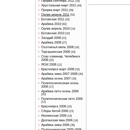
Прорва сентябрь 2011
[18]
Хрустальная март 2011
[44]
Прорва март 2011
[59]
Орлик апрель 2011
[52]
Ботовская 2011
[45]
Арабика 2010
[82]
Орлик апрель 2010
[14]
Ботовская 2010
[32]
Загадай 2008
[21]
Арабика 2008
[27]
Охотничья июль 2008
[24]
Торгашинская 2008
[19]
Спас-семинар. Челябинск
2008
[32]
ЯОИ 2008
[12]
Красноярск март 2008
[32]
Арабика зима 2007-2008
[30]
Арабика осень 2007
[19]
Политехничесекая осень
2006
[17]
Арабика лето-осень 2006
[20]
Политехническая лето 2006
[12]
Красноярск 2006
[10]
Сборы Китой 2006
[15]
Иконинская 2006
[14]
Долганская яма 2006
[14]
Арабика зима 2006
[36]
Полтехническая 2005-2006