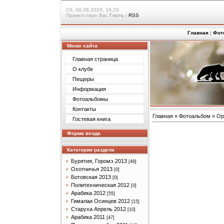
Сб, 08.08.2026, 19:20
Приветствую Вас
Гость
|
RSS
Главная
|
Фот
Меню сайта
Главная страница
О клубе
Пещеры
Информация
Фотоальбомы
Контакты
Главная
»
Фотоальбом
»
Ор
Гостевая книга
Форма входа
Категории раздела
Бурятия, Горомэ 2013
[49]
Охотничья 2013
[0]
Ботовская 2013
[0]
Политехническая 2012
[0]
Арабика 2012
[55]
Гималаи Осинцев 2012
[15]
Старуха Апрель 2012
[10]
Арабика 2011
[47]