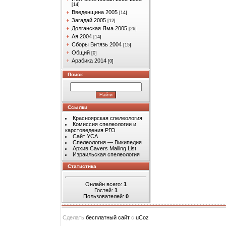
[14]
Введенщина 2005
[14]
Загадай 2005
[12]
Долганская Яма 2005
[26]
Ая 2004
[14]
Сборы Витязь 2004
[15]
Общий
[0]
Арабика 2014
[0]
Поиск
Ссылки
Красноярская спелеология
Комиссия спелеологии и
карстоведения РГО
Сайт УСА
Спелеология — Википедия
Архив Cavers Mailing List
Израильская спелеология
Статистика
Онлайн всего:
1
Гостей:
1
Пользователей:
0
Сделать
бесплатный сайт
с
uCoz