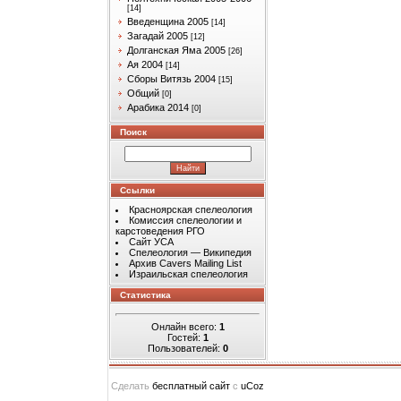
[14]
Введенщина 2005
[14]
Загадай 2005
[12]
Долганская Яма 2005
[26]
Ая 2004
[14]
Сборы Витязь 2004
[15]
Общий
[0]
Арабика 2014
[0]
Поиск
Ссылки
Красноярская спелеология
Комиссия спелеологии и
карстоведения РГО
Сайт УСА
Спелеология — Википедия
Архив Cavers Mailing List
Израильская спелеология
Статистика
Онлайн всего:
1
Гостей:
1
Пользователей:
0
Сделать
бесплатный сайт
с
uCoz