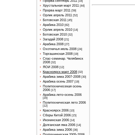
Прорва сентябрь 2011
[18]
Хрустальная март 2011
[44]
Прорва март 2011
[59]
Орлик апрель 2011
[52]
Ботовская 2011
[45]
Арабика 2010
[82]
Орлик апрель 2010
[14]
Ботовская 2010
[32]
Загадай 2008
[21]
Арабика 2008
[27]
Охотничья июль 2008
[24]
Торгашинская 2008
[19]
Спас-семинар. Челябинск
2008
[32]
ЯОИ 2008
[12]
Красноярск март 2008
[32]
Арабика зима 2007-2008
[30]
Арабика осень 2007
[19]
Политехничесекая осень
2006
[17]
Арабика лето-осень 2006
[20]
Политехническая лето 2006
[12]
Красноярск 2006
[10]
Сборы Китой 2006
[15]
Иконинская 2006
[14]
Долганская яма 2006
[14]
Арабика зима 2006
[36]
Полтехническая 2005-2006