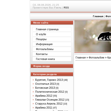
Сб, 08.08.2026, 21:25
Приветствую Вас
Гость
|
RSS
Главная
|
Фот
Меню сайта
Главная страница
О клубе
Пещеры
Информация
Фотоальбомы
Контакты
Главная
»
Фотоальбом
»
Кр
Гостевая книга
Форма входа
Категории раздела
Бурятия, Горомэ 2013
[49]
Охотничья 2013
[0]
Ботовская 2013
[0]
Политехническая 2012
[0]
Арабика 2012
[55]
Гималаи Осинцев 2012
[15]
Старуха Апрель 2012
[10]
Арабика 2011
[47]