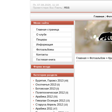
Пт, 07.08.2026, 11:18
Приветствую Вас
Гость
|
RSS
Главная
|
Фот
Меню сайта
Главная страница
О клубе
Пещеры
Информация
Фотоальбомы
Контакты
Главная
»
Фотоальбом
»
Кр
Гостевая книга
Форма входа
Категории раздела
Бурятия, Горомэ 2013
[49]
Охотничья 2013
[0]
Ботовская 2013
[0]
Политехническая 2012
[0]
Арабика 2012
[55]
Гималаи Осинцев 2012
[15]
Старуха Апрель 2012
[10]
Арабика 2011
[47]