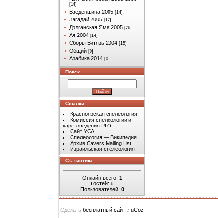
[14]
Введенщина 2005
[14]
Загадай 2005
[12]
Долганская Яма 2005
[26]
Ая 2004
[14]
Сборы Витязь 2004
[15]
Общий
[0]
Арабика 2014
[0]
Поиск
Ссылки
Красноярская спелеология
Комиссия спелеологии и
карстоведения РГО
Сайт УСА
Спелеология — Википедия
Архив Cavers Mailing List
Израильская спелеология
Статистика
Онлайн всего:
1
Гостей:
1
Пользователей:
0
Сделать
бесплатный сайт
с
uCoz