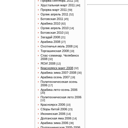
Прорва сентябрь 2011
[18]
Хрустальная март 2011
[44]
Прорва март 2011
[59]
Орлик апрель 2011
[52]
Ботовская 2011
[45]
Арабика 2010
[82]
Орлик апрель 2010
[14]
Ботовская 2010
[32]
Загадай 2008
[21]
Арабика 2008
[27]
Охотничья июль 2008
[24]
Торгашинская 2008
[19]
Спас-семинар. Челябинск
2008
[32]
ЯОИ 2008
[12]
Красноярск март 2008
[32]
Арабика зима 2007-2008
[30]
Арабика осень 2007
[19]
Политехничесекая осень
2006
[17]
Арабика лето-осень 2006
[20]
Политехническая лето 2006
[12]
Красноярск 2006
[10]
Сборы Китой 2006
[15]
Иконинская 2006
[14]
Долганская яма 2006
[14]
Арабика зима 2006
[36]
Полтехническая 2005-2006