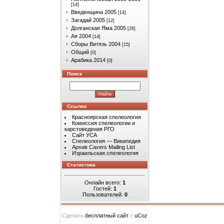
[14]
Введенщина 2005
[14]
Загадай 2005
[12]
Долганская Яма 2005
[26]
Ая 2004
[14]
Сборы Витязь 2004
[15]
Общий
[0]
Арабика 2014
[0]
Поиск
Ссылки
Красноярская спелеология
Комиссия спелеологии и
карстоведения РГО
Сайт УСА
Спелеология — Википедия
Архив Cavers Mailing List
Израильская спелеология
Статистика
Онлайн всего:
1
Гостей:
1
Пользователей:
0
Сделать
бесплатный сайт
с
uCoz