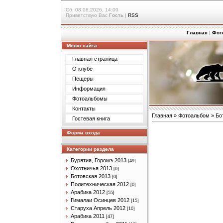
Сб, 08.08.2026, 14:00
Приветствую Вас
Гость
|
RSS
Главная
|
Фот
Меню сайта
Главная страница
О клубе
Пещеры
Информация
Фотоальбомы
Контакты
Главная
»
Фотоальбом
»
Бо
Гостевая книга
Форма входа
Категории раздела
Бурятия, Горомэ 2013
[49]
Охотничья 2013
[0]
Ботовская 2013
[0]
Политехническая 2012
[0]
Арабика 2012
[55]
Гималаи Осинцев 2012
[15]
Старуха Апрель 2012
[10]
Арабика 2011
[47]