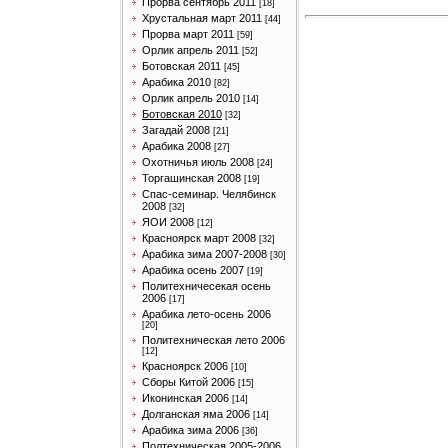
Прорва сентябрь 2011
[18]
Хрустальная март 2011
[44]
Прорва март 2011
[59]
Орлик апрель 2011
[52]
Ботовская 2011
[45]
Арабика 2010
[82]
Орлик апрель 2010
[14]
Ботовская 2010
[32]
Загадай 2008
[21]
Арабика 2008
[27]
Охотничья июль 2008
[24]
Торгашинская 2008
[19]
Спас-семинар. Челябинск
2008
[32]
ЯОИ 2008
[12]
Красноярск март 2008
[32]
Арабика зима 2007-2008
[30]
Арабика осень 2007
[19]
Политехничесекая осень
2006
[17]
Арабика лето-осень 2006
[20]
Политехническая лето 2006
[12]
Красноярск 2006
[10]
Сборы Китой 2006
[15]
Иконинская 2006
[14]
Долганская яма 2006
[14]
Арабика зима 2006
[36]
Полтехническая 2005-2006