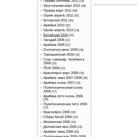
Прорва сентябрь 2011
[18]
Хрустальная март 2011
[44]
Прорва март 2011
[59]
Орлик апрель 2011
[52]
Ботовская 2011
[45]
Арабика 2010
[82]
Орлик апрель 2010
[14]
Ботовская 2010
[32]
Загадай 2008
[21]
Арабика 2008
[27]
Охотничья июль 2008
[24]
Торгашинская 2008
[19]
Спас-семинар. Челябинск
2008
[32]
ЯОИ 2008
[12]
Красноярск март 2008
[32]
Арабика зима 2007-2008
[30]
Арабика осень 2007
[19]
Политехничесекая осень
2006
[17]
Арабика лето-осень 2006
[20]
Политехническая лето 2006
[12]
Красноярск 2006
[10]
Сборы Китой 2006
[15]
Иконинская 2006
[14]
Долганская яма 2006
[14]
Арабика зима 2006
[36]
Полтехническая 2005-2006