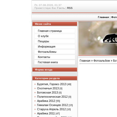
Пт, 07.08.2026, 01:37
Приветствую Вас
Гость
|
RSS
Главная
|
Фот
Меню сайта
Главная страница
О клубе
Пещеры
Информация
Фотоальбомы
Контакты
Главная
»
Фотоальбом
»
Бо
Гостевая книга
Форма входа
Категории раздела
Бурятия, Горомэ 2013
[49]
Охотничья 2013
[0]
Ботовская 2013
[0]
Политехническая 2012
[0]
Арабика 2012
[55]
Гималаи Осинцев 2012
[15]
Старуха Апрель 2012
[10]
Арабика 2011
[47]