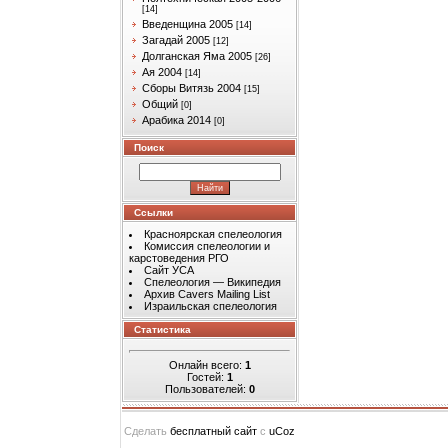
[14]
Введенщина 2005
[14]
Загадай 2005
[12]
Долганская Яма 2005
[26]
Ая 2004
[14]
Сборы Витязь 2004
[15]
Общий
[0]
Арабика 2014
[0]
Поиск
Ссылки
Красноярская спелеология
Комиссия спелеологии и
карстоведения РГО
Сайт УСА
Спелеология — Википедия
Архив Cavers Mailing List
Израильская спелеология
Статистика
Онлайн всего:
1
Гостей:
1
Пользователей:
0
Сделать
бесплатный сайт
с
uCoz