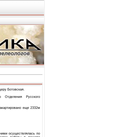
щеру Ботовская.
о Отделения Русского
закартировано еще 2332м
ними осуществлялась по
схема работы в пещере