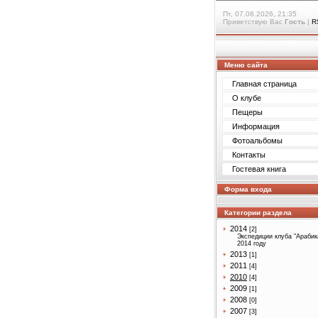
Пт, 07.08.2026, 21:35
Приветствую Вас
Гость
|
R
Меню сайта
Главная страница
О клубе
Пещеры
Информация
Фотоальбомы
Контакты
Гостевая книга
Форма входа
Категории раздела
2014
[2]
Экспедиции клуба "Арабик
2014 году
2013
[1]
2011
[4]
2010
[4]
2009
[1]
2008
[0]
2007
[3]