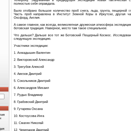
полностью себя оправдала.
Было отобрано большое количество проб снега, льда, грунта, пещерной гл
Часть проб направлена в Институт Земной Коры в Иркутске, другая ча
Оксфорд, Англия.
А самое главное, как всегда, великолепная дружеская атмосфера экспедиции
ботовская традиция. Наверное, место там такое специальное.
Что дальше? Дальше все тот же Ботовский Пещерный Космос. Исследован
следующую экспедицию.
Участники экспедиции:
1. Ахмадышин Валентин
2. Викторовский Александр
3. Трегубов Алексей
4. Авезов Дмитрий
5. Сокольников Дмитрий
6. Александров Михаил
7. Рудых Владимир
8. Грабовский Дмитрий
9. Гутарева Оксана
гия
10. Костоусова Инга
и
11. Смагин Николай
дия
12. Черепанов Дмитрий