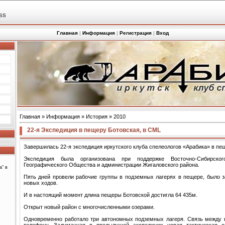
SS
Главная
|
Информация
|
Регистрация
|
Вход
Главная
»
Информация
»
История
»
2010
22-я Экспедиция в пещеру Ботовская, в CML
Завершилась 22-я экспедиция иркутского клуба спелеологов «Арабика» в пе
Экспедиция была организована при поддержке Восточно-Сибирског
Географического Общества и администрации Жигаловского района.
а" в
Пять дней провели рабочие группы в подземных лагерях в пещере, было 
новых ходов.
И в настоящий момент длина пещеры Ботовской достигла 64 435м.
Открыт новый район с многочисленными озерами.
Одновременно работало три автономных подземных лагеря. Связь между 
телефону. Задуманная в предыдущей экспедиции новая тактическая 