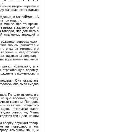
ть.
а конце второй веревки и
аду начинаю скатываться
хождении, и так поймет… А
ь три года!..».
и мне за все то время,
л выражать желания пойти
 говорил, что для него в
й спелеолог, знающий и
агруженная веревка лежит
тихим звоном ломаются и
 стенка из желтоватого
 явление – лед странно
заглядываю за ледопад –
что подо мной – на самом
приказ: «Вылезай», и я
 страховочную веревку,
ождение закончилось, и
 пещеры. Она оказалась
рфологии она была сходна
дру. Потолок высоко, и в
 на дне воронки. Сверху
рачные колонны. Пол весь
и – остатков размытого
 видны отпечатки сапог
 видно отверстие, Маша
сходятся три щели, но они
 сверху спускает топор,
же на поверхности, мы
 вроде каменной чаши, и