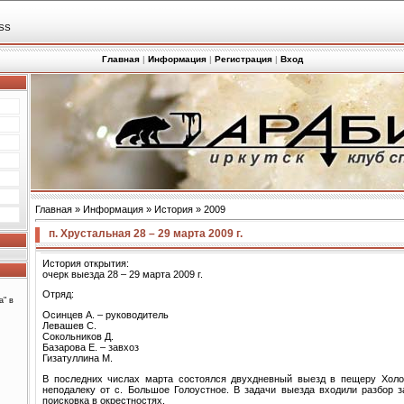
SS
Главная
|
Информация
|
Регистрация
|
Вход
Главная
»
Информация
»
История
»
2009
п. Хрустальная 28 – 29 марта 2009 г.
История открытия:
очерк выезда 28 – 29 марта 2009 г.
Отряд:
а" в
Осинцев А. – руководитель
Левашев С.
Сокольников Д.
Базарова Е. – завхоз
Гизатуллина М.
В последних числах марта состоялся двухдневный выезд в пещеру Холод
неподалеку от с. Большое Голоустное. В задачи выезда входили разбор 
поисковка в окрестностях.