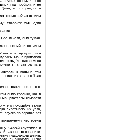
а спуске, потому что по
щийся под пробкой, и не
 Дима, хоть и рад, но в
ожет, прямо сейчас сходим
му: «Давайте хоть один
азвание…
ы ее искали, был туман.
тивоположный склон, идем
У них дела продвигались
виделось. Маша проползла
 смотреть, Холодная меня
очевать, а завтра идти
 ночевали в машине, там
еловек, из-за этого было
лась только после того,
гом было красиво, как в
пные кристаллы изморози
р – его по-ошибке взяла
 два схватывающих узла,
ти спуска по веревке без
и по-прежнему настроены
нку. Сергей спустился и
мой наконец-то поверили,
бревно подходящей длины,
 ведущей в колодец. Одну