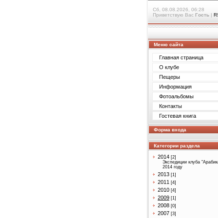
Сб, 08.08.2026, 06:28
Приветствую Вас
Гость
|
R
Меню сайта
Главная страница
О клубе
Пещеры
Информация
Фотоальбомы
Контакты
Гостевая книга
Форма входа
Категории раздела
2014
[2]
Экспедиции клуба "Арабик
2014 году
2013
[1]
2011
[4]
2010
[4]
2009
[1]
2008
[0]
2007
[3]