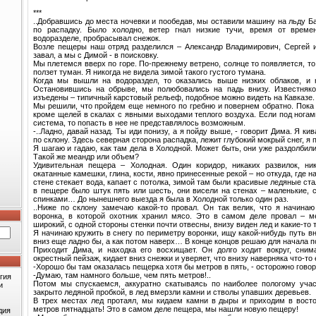
***
..Добравшись до места ночевки и пообедав, мы оставили машину на льду Б
по распадку. Было холодно, ветер гнал низкие тучи, время от врем
водоразделе, пробрасывал снежок.
Возле пещеры наш отряд разделился – Александр Владимирович, Сергей 
завал, а мы с Димой - в поисковку.
Мы плетемся вверх по горе. По-прежнему ветрено, солнце то появляется, то
ползет туман. Я никогда не видела зимой такого густого тумана.
Когда мы вышли на водораздел, то оказались выше низких облаков, и н
Остановившись на обрыве, мы полюбовались на падь внизу. Известняк
изъедены – типичный карстовый рельеф, подобное можно видеть на Кавказе.
Мы решили, что пройдем еще немного по гребню и повернем обратно. Пока 
кроме щелей в скалах с явными выходами теплого воздуха. Если под ногам
система, то попасть в нее не представлялось возможным.
-..Ладно, давай назад. Ты иди понизу, а я пойду выше, - говорит Дима. Я к
по склону. Здесь северная сторона распадка, лежит глубокий мокрый снег, я
Я шагаю и гадаю, как там дела в Холодной. Может быть, они уже раздолбили 
Такой же меандр или объем?
Удивительная пещера – Холодная. Один коридор, никаких развилок, ник
окатанные камешки, глина, кости, явно принесенные рекой – но откуда, где на
стене стекает вода, капает с потолка, зимой там были красивые ледяные с
в пещере было штук пять или шесть, они висели на стенах – маленькие,
спинками… До нынешнего выезда я была в Холодной только один раз.
..Ниже по склону замечаю какой-то провал. Он так велик, что я начинаю
воронка, в которой охотник хранил мясо. Это в самом деле провал – м
широкий, с одной стороны стенки почти отвесны, внизу виден лед и какие-то
Я начинаю кружить в снегу по периметру воронки, ищу какой-нибудь путь вни
вниз еще ладно бы, а как потом наверх… В конце концов решаю для начала п
Приходит Дима, и находка его восхищает. Он долго ходит вокруг, сним
окрестный пейзаж, кидает вниз снежки и уверяет, что внизу наверняка что-то 
-Хорошо бы там оказалась пещерка хотя бы метров в пять, - осторожно говор
-Думаю, там намного больше, чем пять метров!..
гия
Потом мы спускаемся, аккуратно скатываясь по наиболее пологому учас
и
закрыто ледяной пробкой, в лед вмерзли камни и стволы упавших деревьев.
В трех местах лед протаял, мы кидаем камни в дыры и приходим в востор
метров пятнадцать! Это в самом деле пещера, мы нашли новую пещеру!
дия