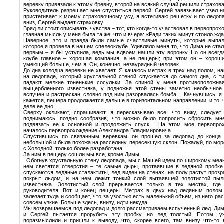
веревку привязали к этому бревну, второй на всякий случай решили страхова
Руководитель разрешает мне спуститься первой; Сергей завязывает узел н
пристегивает к моему страховочному усу, я встегиваю решетку и по ледоп
вниз, Сергей выдает страховку.
Вряд ли стоит описывать чувства – тот, кто когда-то участвовал в первопро
главная мысль у меня была та же, что и вчера: «Ради таких минут стоило ждат
Наверное, это и правда были самые счастливые минуты, которые выпал
которое я провела в нашем спелеоклубе. Удивляло меня то, что Дима не ста
первым – я бы уступила, ведь мы вдвоем нашли эту воронку. Но он всегда
клубе главное – хорошая компания, а не пещеры; при этом он – хороши
умеющий больше, чем я. Он, конечно, незаурядный человек.
До дна колодца веревки не хватает. Я качаюсь метрах в трех над полом, н
на ледопаде, который хрустальной стеной спускается до самого дна, с 
падают мелкие тоненькие сосульки. За спиной у меня противоположная
выщербленного известняка, у подножья этой стены заметно необычное
вспучен и растрескан, словно под ним разорвалась бомба… Качнувшись, я 
кажется, пещера продолжается дальше в горизонтальном направлении, и то, 
деле ее дно.
Сверху окликают, спрашивают, я пересказываю все, что вижу, следует 
поднимаюсь, поздно сообразив, что можно было попросить сбросить мне
подвязать ее к основной и продолжить спуск… На этом мое первопрох
началось первопрохождение Александра Владимировича.
Спустившись по связанным веревкам, он прошел за ледопад до конца
небольшой и была похожа на расселину, пересекшую склон. Пожалуй, по мо
с Холодной, только более разработана.
За ним в пещеру сошли мы все, кроме Димы.
..Обогнув хрустальную стену ледопада, мы с Машей идем по широкому меан
нем светятся отверстия – те самые дыры, протаявшие в ледяной пробке
спускаются ледяные сталактиты, лед виден на стенах, на полу растут проз
покрыт льдом, и на нем лежит тонкий слой вытаявшей золотистой пыл
известняка. Золотистый слой прерывается только в тех местах, где
руководителя. Вот и конец пещеры. Метрах в двух над ледяным полом
залезает туда и сообщает, что за узостью есть маленький объем, из него ра
совсем узкие. Больше здесь, внизу, идти некуда…
Мы возвращаемся под ледопад и долго рассматриваем вспученный лед. Дима
и Сергей пытается прорубить эту пробку, но лед толстый. Потом, у
поразмыслили и пришли к выводу, что, скорее всего, там внизу что-то