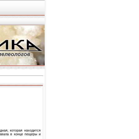
ная, которая находится
завала в конце пещеры и