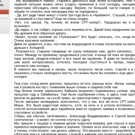
..Мы выбираемся наверх, стараясь двигаться еще более осторожно, чем н
t
ледяной катушке можно легко угодить прямиком в этот колодец, находя
ия
перестаем обсуждать свою находку. Вернее, по большей части говорю я;
общем-то спокоен, моя лихорадка ему не передалась.
-..Да, вот ради таких минут стоило три года быть в «Арабике»!.. Слушай, а м
за веревкой и спустимся? Еще не очень поздно.
-Нет, это завтра. Ну, почему не взяли СРТ-набор?.. Предлагал же я е
возьмем»…
-Да ладно, и так сойдет, хорошо хоть веревка есть. Давай пока придумаем н
Мы думаем всю обратную дорогу…
-Может, лучше назовем ее «Туманная»? Это будет означать, что, когда м
Очень красивое название…
Диме не нравится, и мы, постояв на водоразделе и снова посмотрев на про
дальше к Холодной.
..Разумеется, старшие товарищи не сразу поверили нам, долго смеялись. 
плохо. Меандр по прежнему продолжался узостью, и конца ей пока не пред
пару метров, увидела поворот и все такое же заужение. Я даже не полезла
уже мало интересовала, хотелось поскорее спуститься в лагерь, перен
смотреть наш колодец.
В темноте мы пришли в лагерь, около полуночи легли спать. Сергей и я
оказалось столько свободного места, что можно было бы положить еще двух ч
холодно.
Под утро холод меня доконал, пришлось встать раньше всех. Жизнь налади
как я развела костер с пламенем выше головы и сварила себе чая.
Над белым полем замерзшего Байкала медленно поднималось солнце, кру
прошлом году в Забайкалье. Там была серебряная степь, и здесь тоже кру
висели на деревьях, на сухой траве, на транспортнике с продуктами.
После завтрака неожиданно выяснилось, что у нас все же есть СРТ-набо
Маша. Это была радостная новость, хотя за ночь я и успела вспомнить
способ использования двух карабинов вместо грудного зажима и возможнос
спусковых устройств.
Сборы, как обычно, затягивались. Александр Владимирович и Сергей был
скептически – а может, не хотели спугнуть удачу.
Мы пришли к пещере и первым делом повесили веревку для спуска в воро
принялся переодеваться прямо в воронке. Провал всех впечатлил, нам с Ди
и теперь стоял вопрос: как делать навеску. Это решили просто – вырубили 
сбросили вниз и заклинили между стенкой и камнем над ледяной катушкой,