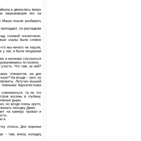
айкала и двинулись вверх
ени закрывавшие лес на
и Маша пошли разбирать
 пропадает, по распадкам
ад головой посветлело.
овые скалы были словно
что мы ничего не нашли,
и у нас и была пещерная
иваю и начинаю спускаться
 проваливаюсь по колено.
узость. Что там, за ней?
аких отворотов, на дне
чало? На входе – грот, по
талагмиты. Летучих мышей
 с темными бархатистыми
 сомневаться, та ли это
етров восемь в глубину,
 темные дыры.
з, но везде очень круто,
оказать находку Диме.
ает на камеру провал и
есть.
ю я.
тку откоса. Дно воронки
г – там, внизу, колодец