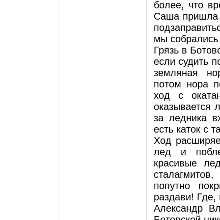
более, что в
Саша пришла 
подзаправитьс
мы собрались 
Грязь в Ботов
если судить п
земляная но
потом нора п
ход с оката
оказывается л
за ледника в
есть каток с 
Ход расширяе
лед и побле
красивые ле
сталагмитов
попутно пок
раздави! Где, 
Александр Вл
Ботовской нико