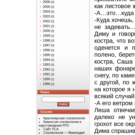
2006
[0]
как листовое 
2005
[0]
2004
-А…это…куда 
[0]
2003
[0]
-Куда хочешь,
2002
[0]
не задевать…
2001
[0]
2000
[0]
Диму и говор
1999
[2]
костра, что в
1998
[0]
1997
[0]
оденется и 
1996
[0]
полено, бере
1995
[0]
1994
костра, Саша 
[0]
1993
[0]
наших фонаре
1992
[1]
снегу, по кам
1991
[0]
1990
[1]
с другой, по 
1989
[2]
на которое я
Поиск
всякий случай
-А его ветром
Леша отвечае
Ссылки
далеко не ун
Красноярская спелеология
Комиссия спелеологии и
грохот все ок
карстоведения РГО
Сайт УСА
Дима спрашив
Спелеология — Википедия