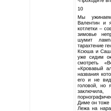
-Проходите в
10
Мы ужинаем
Валентин и 
котлетки – со
зимовье неп
шумит ламп
тарахтение ге
Ксюша и Саша
уже сидим о
смотреть «
«Кровавый а
названия кот
его и не ви
головой, но 
заключила
порнографиче
Диме он тоже 
Лежа на нара