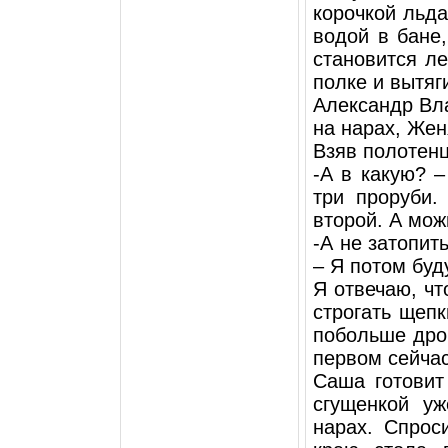
корочкой льд
водой в бане,
становится ле
полке и вытяг
Александр Вл
на нарах, Жен
Взяв полотенц
-А в какую? –
три проруби.
второй. А мож
-А не затопит
– Я потом буд
Я отвечаю, чт
строгать щепк
побольше дров
первом сейчас
Саша готовит
сгущенкой у
нарах. Спрос