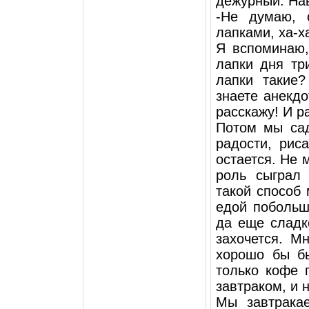
дежурный. На
-Не думаю, 
лапками, ха-х
Я вспоминаю,
лапки дня три
лапки такие?
знаете анекдо
расскажу! И р
Потом мы сад
радости, рис
остается. Не 
роль сыграл
такой способ
едой побольш
да еще сладк
захочется. М
хорошо бы б
только кофе 
завтраком, и 
Мы завтрака