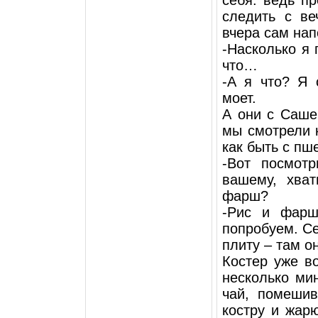
следить с ве
вчера сам на
-Насколько я 
что…
-А я что? Я 
моет.
А они с Саше
мы смотрели 
как быть с пш
-Вот посмотр
вашему, хват
фарш?
-Рис и фар
попробуем. Се
плиту – там он
Костер уже в
несколько ми
чай, помешив
костру и жар