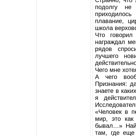
Странно, что 
подолгу не
приходилось
плавание, ци
школа верхово
Что говорил
награждал мен
рядов спрос
лучшего нов
действительно
Чего мне хоте
А чего воо
Признания: да
знаете в каки
я действите
Исследовате
«Человек в п
мир, это как
бывал…» Найт
там, где еще