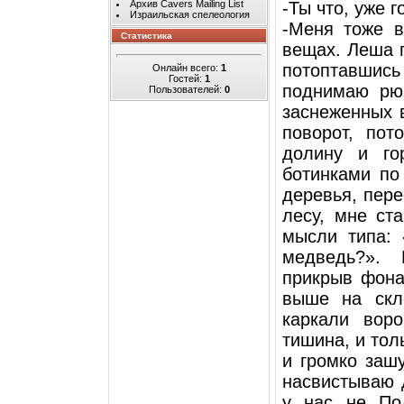
Архив Cavers Mailing List
-Ты что, уже г
Израильская спелеология
-Меня тоже в
Статистика
вещах. Леша г
потоптавшись 
Онлайн всего:
1
Гостей:
1
поднимаю рю
Пользователей:
0
заснеженных 
поворот, пот
долину и го
ботинками по
деревья, пере
лесу, мне ст
мысли типа: 
медведь?». 
прикрыв фона
выше на скл
каркали вор
тишина, и тол
и громко заш
насвистываю 
у нас не По