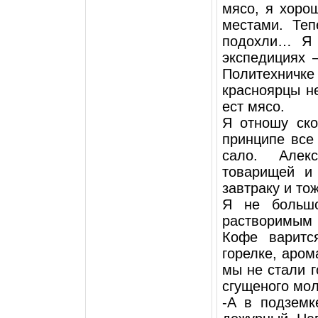
мясо, я хоро
местами. Теп
подохли… Я 
экспедициях 
Политехнич
красноярцы н
ест мясо.
Я отношу ско
принципе все 
сало. Алек
товарищей и
завтраку и то
Я не большо
растворимым 
Кофе варитс
горелке, аром
мы не стали г
сгущеного мол
-А в подземк