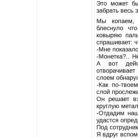
Это может б
забрать весь 
Мы копаем,
блеснуло чт
ковыряю пал
спрашивает: ч
-Мне показало
-Монетка?.. Н
А вот дейс
отворачивает
слоем обнаруж
-Как по-твоем
слой прослежи
Он решает вз
круглую метал
-Отдадим наш
удастся опред
Под сотрудни
Я вдруг вспо