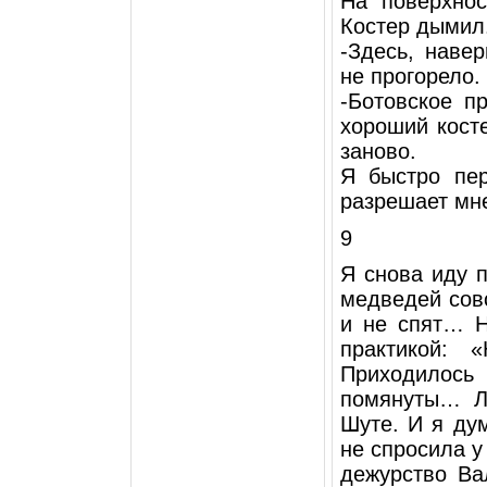
На поверхнос
Костер дымил
-Здесь, наве
не прогорело.
-Ботовское п
хороший кост
заново.
Я быстро пе
разрешает мне
9
Я снова иду п
медведей совс
и не спят… 
практикой: 
Приходилос
помянуты… Л
Шуте. И я ду
не спросила у
дежурство Ва