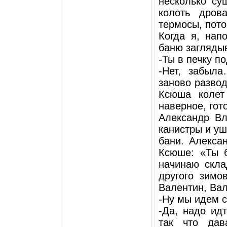
несколько су
колоть дров
термосы, пото
Когда я, нап
баню загляды
-Ты в печку 
-Нет, забыл
заново развод
Ксюша колет
наверное, гот
Александр Вл
канистры и уш
бани. Алекса
Ксюше: «Ты б
начинаю скла
другого зимо
Валентин, Ва
-Ну мы идем с
-Да, надо ид
так что дав