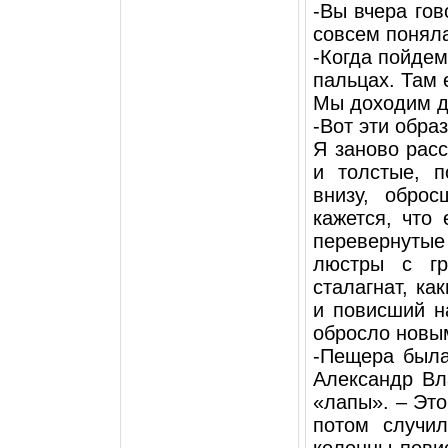
-Вы вчера гов
совсем поняла
-Когда пойдем
пальцах. Там 
Мы доходим д
-Вот эти обра
Я заново рас
и толстые, 
внизу, оброс
кажется, что
перевернуты
люстры с г
сталагнат, ка
и повисший н
обросло новы
-Пещера была
Александр Вл
«лапы». – Это
потом случил
колонны пови