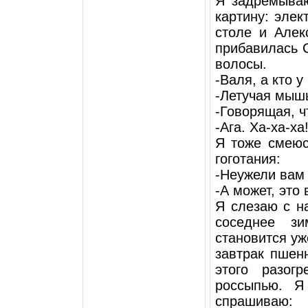
Я задремываю
картину: элек
столе и Алек
прибавилась 
волосы.
-Валя, а кто у
-Летучая мыш
-Говорящая, ч
-Ага. Ха-ха-ха
Я тоже смеюс
гоготания:
-Неужели вам 
-А может, это
Я слезаю с н
соседнее зи
становится уж
завтрак пшен
этого разог
россыпью. Я
спрашиваю: