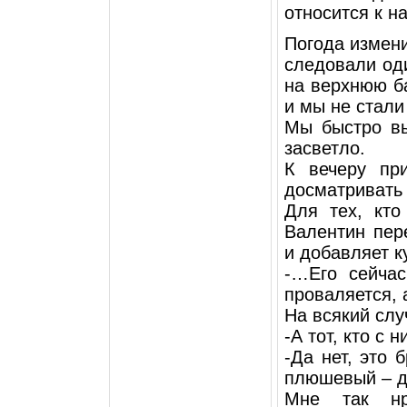
относится к н
Погода измен
следовали од
на верхнюю ба
и мы не стали
Мы быстро вы
засветло.
К вечеру пр
досматривать
Для тех, кто
Валентин пер
и добавляет к
-…Его сейча
проваляется, 
На всякий слу
-А тот, кто с 
-Да нет, это 
плюшевый – д
Мне так нр