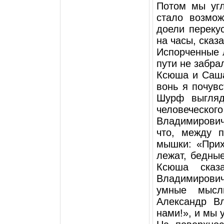
Потом мы угл
стало возмож
доели переку
на часы, сказа
Испорченные 
пути не забра
Ксюша и Саша
вонь я почув
Шурф выгляд
человеческо
Владимирович
что, между 
мышки: «При
лежат, бедны
Ксюша сказ
Владимирови
умные мысл
Александр В
нами!», и мы 