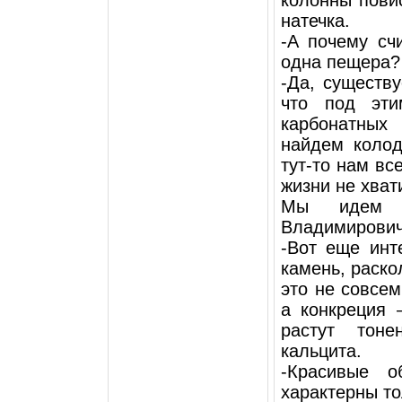
натечка.
-А почему сч
одна пещера?
-Да, существу
что под эти
карбонатных
найдем коло
тут-то нам вс
жизни не хват
Мы идем д
Владимирович
-Вот еще инт
камень, раско
это не совсем
а конкреция 
растут тоне
кальцита.
-Красивые о
характерны то