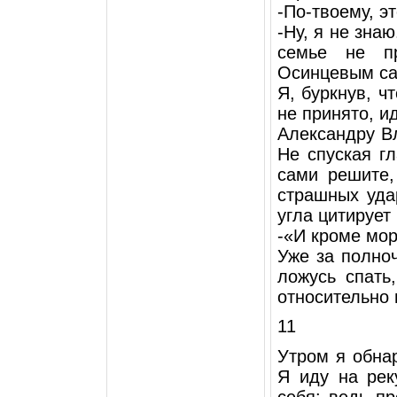
-По-твоему, э
-Ну, я не зна
семье не п
Осинцевым сам
Я, буркнув, ч
не принято, и
Александру В
Не спуская гл
сами решите,
страшных уда
угла цитирует
-«И кроме мор
Уже за полно
ложусь спать
относительно 
11
Утром я обна
Я иду на рек
себя: ведь п