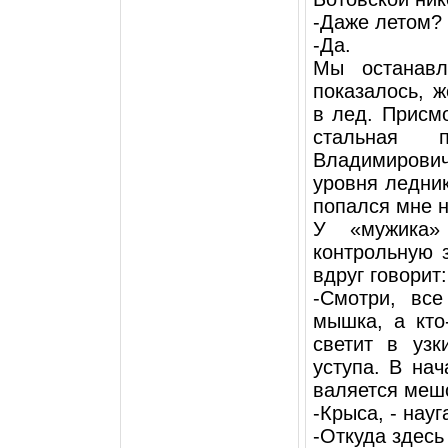
-Даже летом?
-Да.
Мы останавл
показалось, ж
в лед. Присмо
стальная 
Владимирович
уровня ледник
попался мне 
У «мужика»
контрольную 
вдруг говорит:
-Смотри, вс
мышка, а кто
светит в узк
уступа. В на
валяется меш
-Крыса, - науг
-Откуда здесь