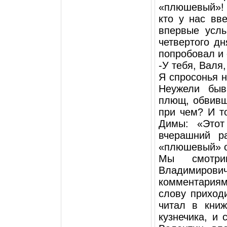
«плюшевый»! 
кто у нас вв
впервые услы
четвертого дн
попробовал и 
-У тебя, Валя
Я спросонья н
Неужели быв
плющ, обвивш
при чем? И т
Димы: «Этот
вчерашний р
«плюшевый» о
Мы смотри
Владимиро
комментариям
слову приходи
читал в книж
кузнечика, и 