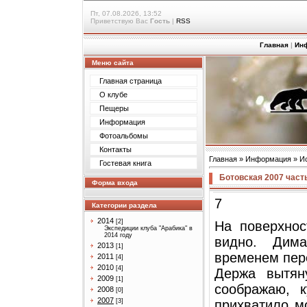
Пт, 07.08.2026, 13:52
Приветствую Вас
Гость
|
RSS
Главная
|
Ин
Меню сайта
Главная страница
О клубе
Пещеры
Информация
Фотоальбомы
Контакты
Главная
»
Информация
»
И
Гостевая книга
Ботовская 2007 част
Форма входа
7
Категории раздела
2014
[2]
На поверхнос
Экспедиции клуба "Арабика" в
2014 году
видно. Дим
2013
[1]
временем пер
2011
[4]
2010
[4]
Держа вытян
2009
[1]
соображаю, 
2008
[0]
2007
[3]
прихватило м