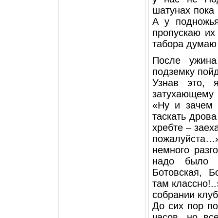
шатунах пока 
А у подножь
пропускаю их
табора думаю 
После ужина
подземку пой
Узнав это, 
затухающему 
«Ну и зачем 
таскать дров
хребте – заех
пожалуйста…»
немного разг
надо было 
Ботовская, Б
там классно!.
собрании клуб
До сих пор п
часов, но вс