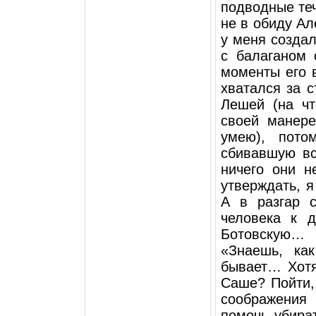
подводные теч
не в обиду Ал
у меня создал
с балаганом 
моменты его 
хватался за с
Лешей (на чт
своей манере
умею), пото
сбивавшую вс
ничего они н
утверждать, я
А в разгар 
человека к 
Ботовскую…
«Знаешь, ка
бывает… Хотя
Саше? Пойти,
соображения 
помочь убират