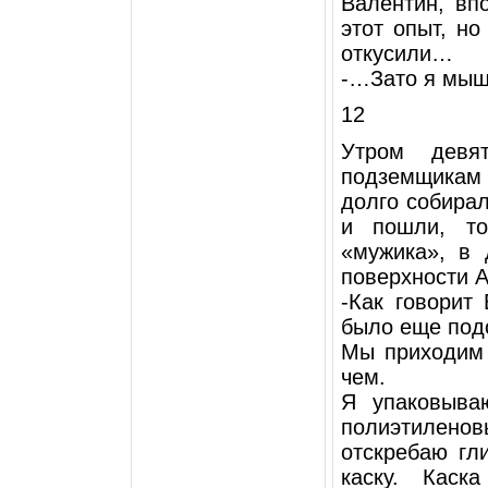
Валентин, вп
этот опыт, но
откусили…
-…Зато я мыш
12
Утром девя
подземщикам 
долго собирал
и пошли, то
«мужика», в 
поверхности 
-Как говорит
было еще под
Мы приходим 
чем.
Я упаковыва
полиэтилено
отскребаю гл
каску. Каск