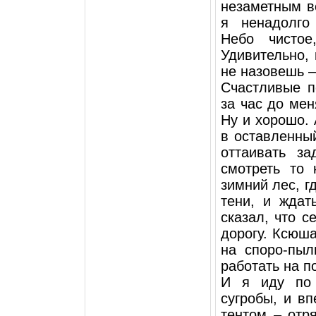
незаметным в
я ненадолго
Небо чистое
Удивительно, 
не назовешь 
Счастливые п
за час до ме
Ну и хорошо. 
в оставленный
оттаивать з
смотреть то 
зимний лес, г
тени, и ждат
сказал, что 
дорогу. Ксюш
на споро-пыл
работать на п
И я иду по 
сугробы, и в
тентом – отр