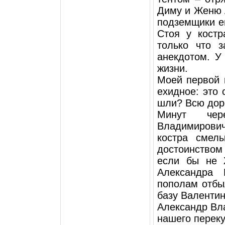
Диму и Женю 
подземщики е
Стоя у костр
только что 
анекдотом. У
жизни.
Моей первой 
ехидное: это 
шли? Всю доро
Минут чер
Владимирович
костра смел
достоинством
если бы не 
Александра 
пополам отбы
базу Валентин
Александр Вла
нашего переку