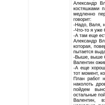
Александр Вл
костяшками п
медленно пе
говорит:
-Надо, Валя, 
-Что-то я уже
-А там еще ес
Александр Вл
которая, пов
пытается выда
-Выше, выше б
Валентин ожи
-А еще хорошо
тот момент, к
План работ н
наколоть дро
пойдем вын
остальные пой
Валентин, в