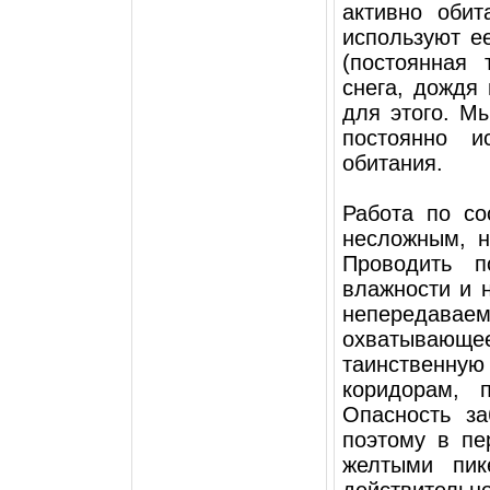
активно оби
используют е
(постоянная 
снега, дождя 
для этого. М
постоянно и
обитания.
Работа по со
несложным, н
Проводить п
влажности и н
непередава
охватывающ
таинственну
коридорам, 
Опасность за
поэтому в пе
желтыми пик
действител