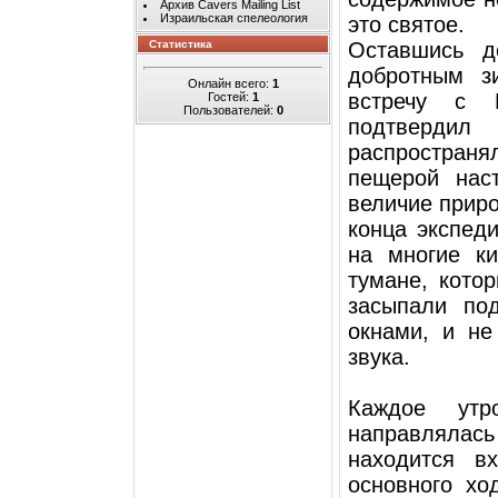
Архив Cavers Mailing List
Израильская спелеология
это святое.
Оставшись д
Статистика
добротным з
Онлайн всего:
1
встречу с 
Гостей:
1
Пользователей:
0
подтверд
распространя
пещерой нас
величие приро
конца экспед
на многие ки
тумане, кото
засыпали по
окнами, и не
звука.
Каждое ут
направлялась 
находится в
основного хо