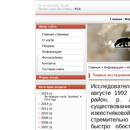
Пт, 07.08.2026, 01:30
Приветствую Вас
Гость
|
RSS
Главная
|
Ин
Меню сайта
Главная страница
О клубе
Пещеры
Информация
Фотоальбомы
Контакты
Главная
»
Информация
»
И
Гостевая книга
Первые исследовани
Форма входа
Исследовате
Категории раздела
августе 1992
2014
[2]
Экспедиции клуба "Арабика" в
район, р. 
2014 году
2013
[1]
существова
2011
[4]
известняково
2010
[4]
2009
стремительно
[1]
2008
[0]
быстро обос
2007
[3]