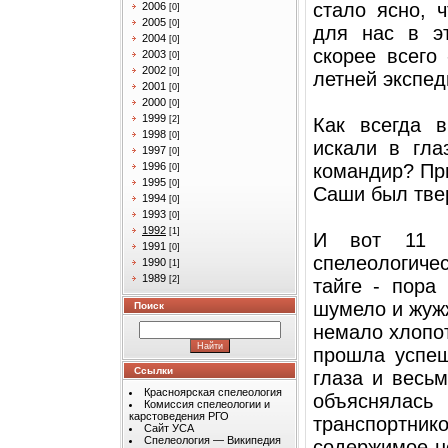
стало ясно, 
2006
[0]
2005
[0]
для нас в эт
2004
[0]
скорее всего
2003
[0]
2002
[0]
летней экспед
2001
[0]
2000
[0]
1999
Как всегда в
[2]
1998
[0]
искали в гла
1997
[0]
командир? При
1996
[0]
1995
[0]
Саши был твер
1994
[0]
1993
[0]
1992
[1]
И вот 11 а
1991
[0]
спелеологичес
1990
[1]
1989
[2]
тайге - пора
шумело и жуж
Поиск
немало хлопот
прошла успеш
Ссылки
глаза и весь
Красноярская спелеология
объясняла
Комиссия спелеологии и
карстоведения РГО
транспортни
Сайт УСА
Спелеология — Википедия
содержимое не