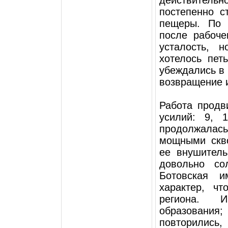
постепенно с
пещеры. По 
после рабоче
усталость, 
хотелось пет
убеждались в 
возвращение и
Работа продв
усилий: 9,
продолжалас
мощными скво
ее внушитель
довольно со
Ботовская и
характер, ч
региона. И
образования
повторились,