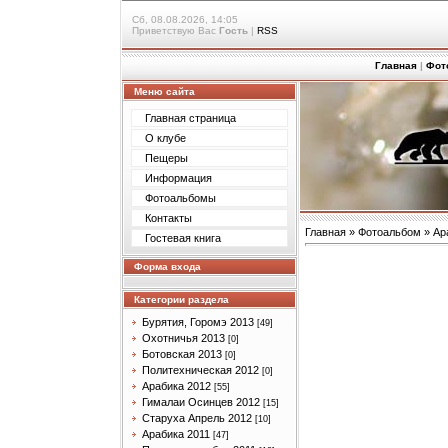
Сб, 08.08.2026, 14:05
Приветствую Вас
Гость
|
RSS
Главная
|
Фот
Меню сайта
Главная страница
О клубе
Пещеры
Информация
Фотоальбомы
Контакты
Главная
»
Фотоальбом
»
Ар
Гостевая книга
Форма входа
Категории раздела
Бурятия, Горомэ 2013
[49]
Охотничья 2013
[0]
Ботовская 2013
[0]
Политехническая 2012
[0]
Арабика 2012
[55]
Гималаи Осинцев 2012
[15]
Старуха Апрель 2012
[10]
Арабика 2011
[47]