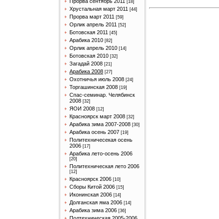
Прорва сентябрь 2011
[18]
Хрустальная март 2011
[44]
Прорва март 2011
[59]
Орлик апрель 2011
[52]
Ботовская 2011
[45]
Арабика 2010
[82]
Орлик апрель 2010
[14]
Ботовская 2010
[32]
Загадай 2008
[21]
Арабика 2008
[27]
Охотничья июль 2008
[24]
Торгашинская 2008
[19]
Спас-семинар. Челябинск
2008
[32]
ЯОИ 2008
[12]
Красноярск март 2008
[32]
Арабика зима 2007-2008
[30]
Арабика осень 2007
[19]
Политехничесекая осень
2006
[17]
Арабика лето-осень 2006
[20]
Политехническая лето 2006
[12]
Красноярск 2006
[10]
Сборы Китой 2006
[15]
Иконинская 2006
[14]
Долганская яма 2006
[14]
Арабика зима 2006
[36]
Полтехническая 2005-2006