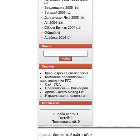
[14]
Введенщина 2005
[14]
Загадай 2005
[12]
Долганская Яма 2005
[26]
Ая 2004
[14]
Сборы Витязь 2004
[15]
Общий
[0]
Арабика 2014
[0]
Поиск
Ссылки
Красноярская спелеология
Комиссия спелеологии и
карстоведения РГО
Сайт УСА
Спелеология — Википедия
Архив Cavers Mailing List
Израильская спелеология
Статистика
Онлайн всего:
1
Гостей:
1
Пользователей:
0
Сделать
бесплатный сайт
с
uCoz