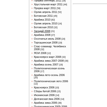
Прорва сентябрь 2011
[18]
Хрустальная март 2011
[44]
Прорва март 2011
[59]
Орлик апрель 2011
[52]
Ботовская 2011
[45]
Арабика 2010
[82]
Орлик апрель 2010
[14]
Ботовская 2010
[32]
Загадай 2008
[21]
Арабика 2008
[27]
Охотничья июль 2008
[24]
Торгашинская 2008
[19]
Спас-семинар. Челябинск
2008
[32]
ЯОИ 2008
[12]
Красноярск март 2008
[32]
Арабика зима 2007-2008
[30]
Арабика осень 2007
[19]
Политехничесекая осень
2006
[17]
Арабика лето-осень 2006
[20]
Политехническая лето 2006
[12]
Красноярск 2006
[10]
Сборы Китой 2006
[15]
Иконинская 2006
[14]
Долганская яма 2006
[14]
Арабика зима 2006
[36]
Полтехническая 2005-2006