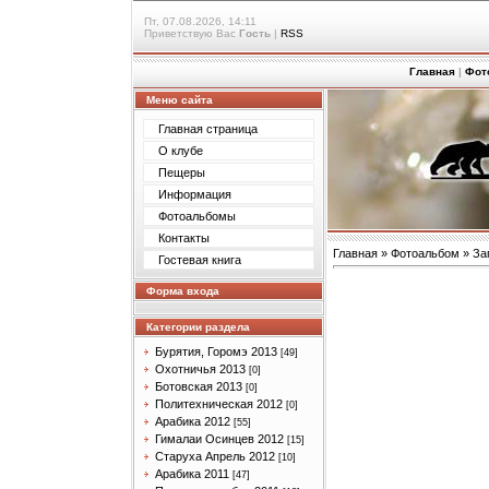
Пт, 07.08.2026, 14:11
Приветствую Вас
Гость
|
RSS
Главная
|
Фот
Меню сайта
Главная страница
О клубе
Пещеры
Информация
Фотоальбомы
Контакты
Главная
»
Фотоальбом
»
За
Гостевая книга
Форма входа
Категории раздела
Бурятия, Горомэ 2013
[49]
Охотничья 2013
[0]
Ботовская 2013
[0]
Политехническая 2012
[0]
Арабика 2012
[55]
Гималаи Осинцев 2012
[15]
Старуха Апрель 2012
[10]
Арабика 2011
[47]