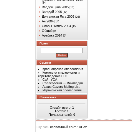
[14]
Введенщина 2005
[14]
Загадай 2005
[12]
Долганская Яма 2005
[26]
Ая 2004
[14]
Сборы Витязь 2004
[15]
Общий
[0]
Арабика 2014
[0]
Поиск
Ссылки
Красноярская спелеология
Комиссия спелеологии и
карстоведения РГО
Сайт УСА
Спелеология — Википедия
Архив Cavers Mailing List
Израильская спелеология
Статистика
Онлайн всего:
1
Гостей:
1
Пользователей:
0
Сделать
бесплатный сайт
с
uCoz