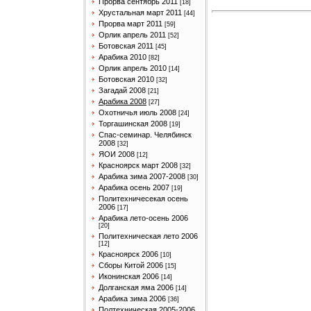
Прорва сентябрь 2011
[18]
Хрустальная март 2011
[44]
Прорва март 2011
[59]
Орлик апрель 2011
[52]
Ботовская 2011
[45]
Арабика 2010
[82]
Орлик апрель 2010
[14]
Ботовская 2010
[32]
Загадай 2008
[21]
Арабика 2008
[27]
Охотничья июль 2008
[24]
Торгашинская 2008
[19]
Спас-семинар. Челябинск
2008
[32]
ЯОИ 2008
[12]
Красноярск март 2008
[32]
Арабика зима 2007-2008
[30]
Арабика осень 2007
[19]
Политехничесекая осень
2006
[17]
Арабика лето-осень 2006
[20]
Политехническая лето 2006
[12]
Красноярск 2006
[10]
Сборы Китой 2006
[15]
Иконинская 2006
[14]
Долганская яма 2006
[14]
Арабика зима 2006
[36]
Полтехническая 2005-2006