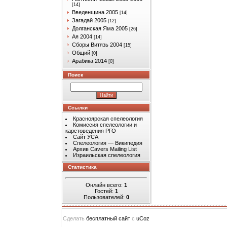
[14]
Введенщина 2005
[14]
Загадай 2005
[12]
Долганская Яма 2005
[26]
Ая 2004
[14]
Сборы Витязь 2004
[15]
Общий
[0]
Арабика 2014
[0]
Поиск
Ссылки
Красноярская спелеология
Комиссия спелеологии и
карстоведения РГО
Сайт УСА
Спелеология — Википедия
Архив Cavers Mailing List
Израильская спелеология
Статистика
Онлайн всего:
1
Гостей:
1
Пользователей:
0
Сделать
бесплатный сайт
с
uCoz