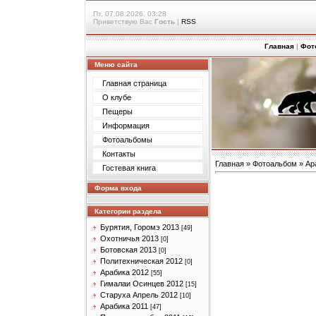
Пт, 07.08.2026, 03:28
Приветствую Вас
Гость
|
RSS
Главная
|
Фот
Меню сайта
Главная страница
О клубе
Пещеры
Информация
Фотоальбомы
Контакты
Главная
»
Фотоальбом
»
Ар
Гостевая книга
Форма входа
Категории раздела
Бурятия, Горомэ 2013
[49]
Охотничья 2013
[0]
Ботовская 2013
[0]
Политехническая 2012
[0]
Арабика 2012
[55]
Гималаи Осинцев 2012
[15]
Старуха Апрель 2012
[10]
Арабика 2011
[47]