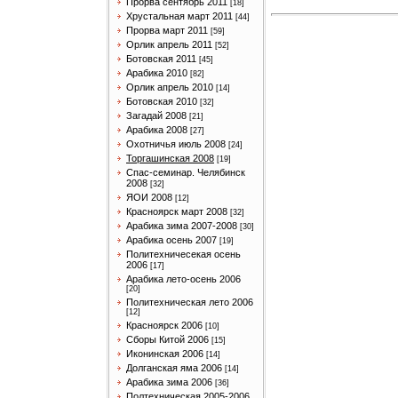
Прорва сентябрь 2011
[18]
Хрустальная март 2011
[44]
Прорва март 2011
[59]
Орлик апрель 2011
[52]
Ботовская 2011
[45]
Арабика 2010
[82]
Орлик апрель 2010
[14]
Ботовская 2010
[32]
Загадай 2008
[21]
Арабика 2008
[27]
Охотничья июль 2008
[24]
Торгашинская 2008
[19]
Спас-семинар. Челябинск
2008
[32]
ЯОИ 2008
[12]
Красноярск март 2008
[32]
Арабика зима 2007-2008
[30]
Арабика осень 2007
[19]
Политехничесекая осень
2006
[17]
Арабика лето-осень 2006
[20]
Политехническая лето 2006
[12]
Красноярск 2006
[10]
Сборы Китой 2006
[15]
Иконинская 2006
[14]
Долганская яма 2006
[14]
Арабика зима 2006
[36]
Полтехническая 2005-2006