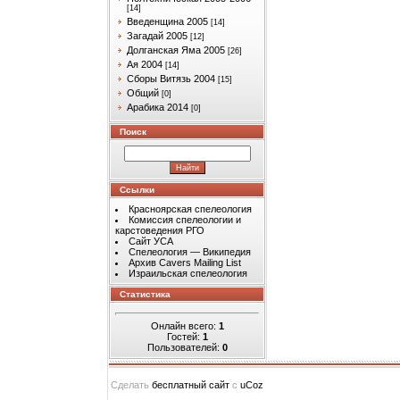
[14]
Введенщина 2005
[14]
Загадай 2005
[12]
Долганская Яма 2005
[26]
Ая 2004
[14]
Сборы Витязь 2004
[15]
Общий
[0]
Арабика 2014
[0]
Поиск
Ссылки
Красноярская спелеология
Комиссия спелеологии и
карстоведения РГО
Сайт УСА
Спелеология — Википедия
Архив Cavers Mailing List
Израильская спелеология
Статистика
Онлайн всего:
1
Гостей:
1
Пользователей:
0
Сделать
бесплатный сайт
с
uCoz