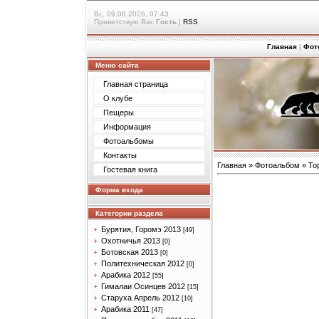
Вс, 09.08.2026, 07:43
Приветствую Вас
Гость
|
RSS
Главная
|
Фот
Меню сайта
Главная страница
О клубе
Пещеры
Информация
Фотоальбомы
Контакты
Главная
»
Фотоальбом
»
То
Гостевая книга
Форма входа
Категории раздела
Бурятия, Горомэ 2013
[49]
Охотничья 2013
[0]
Ботовская 2013
[0]
Политехническая 2012
[0]
Арабика 2012
[55]
Гималаи Осинцев 2012
[15]
Старуха Апрель 2012
[10]
Арабика 2011
[47]