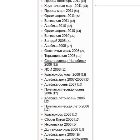
Прорва сентябрь 2011
[18]
Хрустальная март 2011
[44]
Прорва март 2011
[59]
Орлик апрель 2011
[52]
Ботовская 2011
[45]
Арабика 2010
[82]
Орлик апрель 2010
[14]
Ботовская 2010
[32]
Загадай 2008
[21]
Арабика 2008
[27]
Охотничья июль 2008
[24]
Торгашинская 2008
[19]
Спас-семинар. Челябинск
2008
[32]
ЯОИ 2008
[12]
Красноярск март 2008
[32]
Арабика зима 2007-2008
[30]
Арабика осень 2007
[19]
Политехничесекая осень
2006
[17]
Арабика лето-осень 2006
[20]
Политехническая лето 2006
[12]
Красноярск 2006
[10]
Сборы Китой 2006
[15]
Иконинская 2006
[14]
Долганская яма 2006
[14]
Арабика зима 2006
[36]
Полтехническая 2005-2006