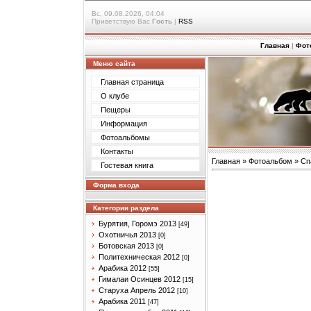
Вс, 09.08.2026, 04:04
Приветствую Вас
Гость
|
RSS
Главная
|
Фот
Меню сайта
Главная страница
О клубе
Пещеры
Информация
Фотоальбомы
Контакты
Главная
»
Фотоальбом
»
Сп
Гостевая книга
Форма входа
Категории раздела
Бурятия, Горомэ 2013
[49]
Охотничья 2013
[0]
Ботовская 2013
[0]
Политехническая 2012
[0]
Арабика 2012
[55]
Гималаи Осинцев 2012
[15]
Старуха Апрель 2012
[10]
Арабика 2011
[47]