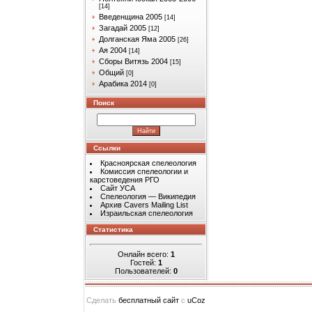
[14]
Введенщина 2005
[14]
Загадай 2005
[12]
Долганская Яма 2005
[26]
Ая 2004
[14]
Сборы Витязь 2004
[15]
Общий
[0]
Арабика 2014
[0]
Поиск
Ссылки
Красноярская спелеология
Комиссия спелеологии и
карстоведения РГО
Сайт УСА
Спелеология — Википедия
Архив Cavers Mailing List
Израильская спелеология
Статистика
Онлайн всего:
1
Гостей:
1
Пользователей:
0
Сделать
бесплатный сайт
с
uCoz