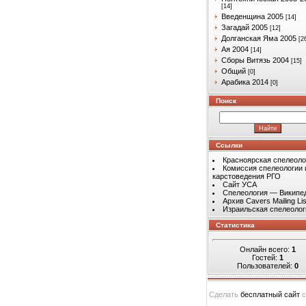
[14]
Введенщина 2005
[14]
Загадай 2005
[12]
Долганская Яма 2005
[2
Ая 2004
[14]
Сборы Витязь 2004
[15]
Общий
[0]
Арабика 2014
[0]
Поиск
Ссылки
Красноярская спелеоло
Комиссия спелеологии 
карстоведения РГО
Сайт УСА
Спелеология — Википе
Архив Cavers Mailing Lis
Израильская спелеолог
Статистика
Онлайн всего:
1
Гостей:
1
Пользователей:
0
Сделать
бесплатный сайт