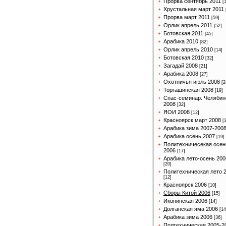
Прорва сентябрь 2011
[
Хрустальная март 2011
Прорва март 2011
[59]
Орлик апрель 2011
[52]
Ботовская 2011
[45]
Арабика 2010
[82]
Орлик апрель 2010
[14]
Ботовская 2010
[32]
Загадай 2008
[21]
Арабика 2008
[27]
Охотничья июль 2008
[2
Торгашинская 2008
[19]
Спас-семинар. Челябин
2008
[32]
ЯОИ 2008
[12]
Красноярск март 2008
[
Арабика зима 2007-200
Арабика осень 2007
[19]
Политехничесекая осен
2006
[17]
Арабика лето-осень 200
[20]
Политехническая лето 
[12]
Красноярск 2006
[10]
Сборы Китой 2006
[15]
Иконинская 2006
[14]
Долганская яма 2006
[14
Арабика зима 2006
[36]
Полтехническая 2005-2