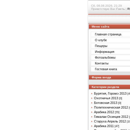
Сб, 08.08.2026, 21:29
Приветствую Вас
Гость
|
R
Меню сайта
Главная страница
О клубе
Пещеры
Информация
Фотоальбомы
Контакты
Гостевая книга
Форма входа
Категории раздела
Бурятия, Горомэ 2013
[4
Охотничья 2013
[0]
Ботовская 2013
[0]
Политехническая 2012
[
Арабика 2012
[55]
Гималаи Осинцев 2012
Старуха Апрель 2012
[1
Арабика 2011
[47]