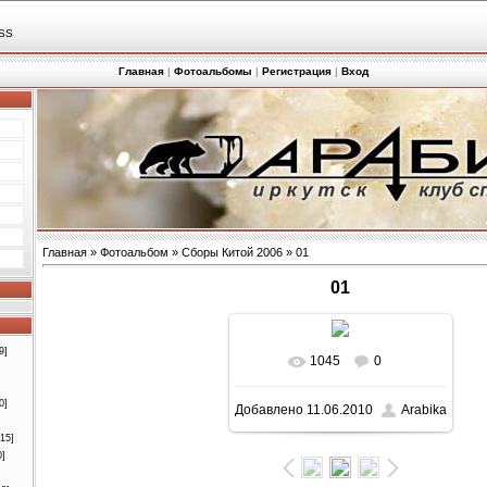
SS
Главная
|
Фотоальбомы
|
Регистрация
|
Вход
Главная
»
Фотоальбом
»
Сборы Китой 2006
» 01
01
9]
1045
0
0]
Добавлено
11.06.2010
Arabika
[15]
0]