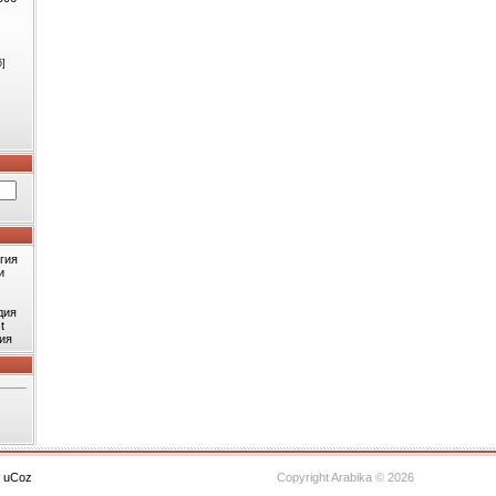
6]
гия
и
дия
t
ия
с
uCoz
Copyright Arabika © 2026