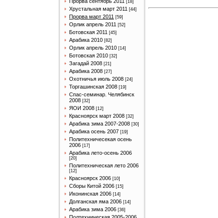
Прорва сентябрь 2011
[18]
Хрустальная март 2011
[44]
Прорва март 2011
[59]
Орлик апрель 2011
[52]
Ботовская 2011
[45]
Арабика 2010
[82]
Орлик апрель 2010
[14]
Ботовская 2010
[32]
Загадай 2008
[21]
Арабика 2008
[27]
Охотничья июль 2008
[24]
Торгашинская 2008
[19]
Спас-семинар. Челябинск
2008
[32]
ЯОИ 2008
[12]
Красноярск март 2008
[32]
Арабика зима 2007-2008
[30]
Арабика осень 2007
[19]
Политехничесекая осень
2006
[17]
Арабика лето-осень 2006
[20]
Политехническая лето 2006
[12]
Красноярск 2006
[10]
Сборы Китой 2006
[15]
Иконинская 2006
[14]
Долганская яма 2006
[14]
Арабика зима 2006
[36]
Полтехническая 2005-2006