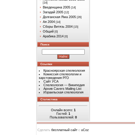
[14]
Введенщина 2005
[14]
Загадай 2005
[12]
Долганская Яма 2005
[26]
Ая 2004
[14]
Сборы Витязь 2004
[15]
Общий
[0]
Арабика 2014
[0]
Поиск
Ссылки
Красноярская спелеология
Комиссия спелеологии и
карстоведения РГО
Сайт УСА
Спелеология — Википедия
Архив Cavers Mailing List
Израильская спелеология
Статистика
Онлайн всего:
1
Гостей:
1
Пользователей:
0
Сделать
бесплатный сайт
с
uCoz