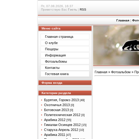
Пт, 07.08.2026, 16:37
Приветствую Вас
Гость
|
RSS
Главная
|
Фот
Меню сайта
Главная страница
О клубе
Пещеры
Информация
Фотоальбомы
Контакты
Главная
»
Фотоальбом
»
Пр
Гостевая книга
Форма входа
Категории раздела
Бурятия, Горомэ 2013
[49]
Охотничья 2013
[0]
Ботовская 2013
[0]
Политехническая 2012
[0]
Арабика 2012
[55]
Гималаи Осинцев 2012
[15]
Старуха Апрель 2012
[10]
Арабика 2011
[47]