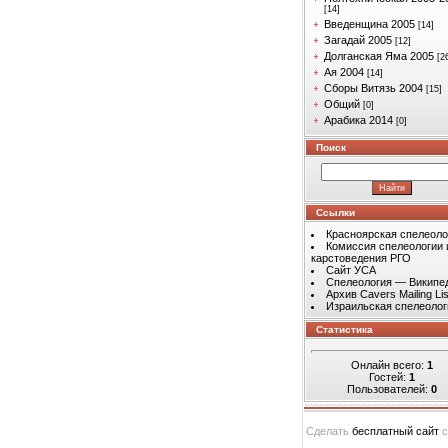
[14]
Введенщина 2005
[14]
Загадай 2005
[12]
Долганская Яма 2005
[2
Ая 2004
[14]
Сборы Витязь 2004
[15]
Общий
[0]
Арабика 2014
[0]
Поиск
Ссылки
Красноярская спелеоло
Комиссия спелеологии 
карстоведения РГО
Сайт УСА
Спелеология — Википе
Архив Cavers Mailing Lis
Израильская спелеолог
Статистика
Онлайн всего:
1
Гостей:
1
Пользователей:
0
Сделать
бесплатный сайт