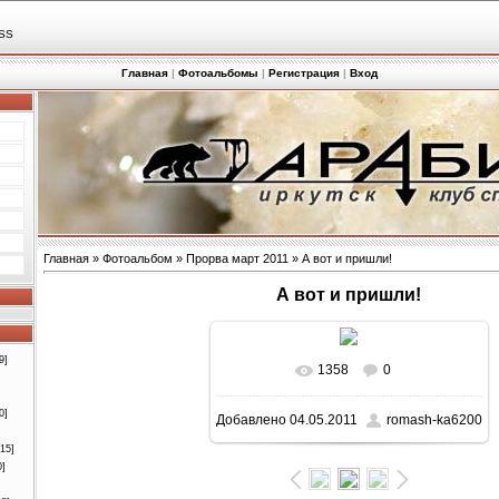
SS
Главная
|
Фотоальбомы
|
Регистрация
|
Вход
Главная
»
Фотоальбом
»
Прорва март 2011
» А вот и пришли!
А вот и пришли!
9]
1358
0
В реальном размере
768x1024
/
0]
Добавлено
04.05.2011
romash-ka6200
140.6Kb
[15]
0]