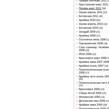
Прорва сентябрь 2011
[
Хрустальная март 2011
Прорва март 2011
[59]
Орлик апрель 2011
[52]
Ботовская 2011
[45]
Арабика 2010
[82]
Орлик апрель 2010
[14]
Ботовская 2010
[32]
Загадай 2008
[21]
Арабика 2008
[27]
Охотничья июль 2008
[2
Торгашинская 2008
[19]
Спас-семинар. Челябин
2008
[32]
ЯОИ 2008
[12]
Красноярск март 2008
[
Арабика зима 2007-200
Арабика осень 2007
[19]
Политехничесекая осен
2006
[17]
Арабика лето-осень 200
[20]
Политехническая лето 
[12]
Красноярск 2006
[10]
Сборы Китой 2006
[15]
Иконинская 2006
[14]
Долганская яма 2006
[14
Арабика зима 2006
[36]
Полтехническая 2005-2