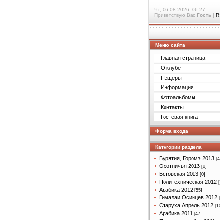
Чт, 06.08.2026, 06:27
Приветствую Вас
Гость
|
R
Меню сайта
Главная страница
О клубе
Пещеры
Информация
Фотоальбомы
Контакты
Гостевая книга
Форма входа
Категории раздела
Бурятия, Горомэ 2013
[4
Охотничья 2013
[0]
Ботовская 2013
[0]
Политехническая 2012
[
Арабика 2012
[55]
Гималаи Осинцев 2012
Старуха Апрель 2012
[1
Арабика 2011
[47]