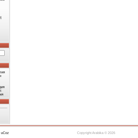
6]
гия
и
дия
t
ия
с
uCoz
Copyright Arabika © 2026