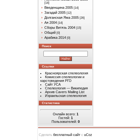
[14]
Введенщина 2005
[14]
Загадай 2005
[12]
Долганская Яма 2005
[26]
Ая 2004
[14]
Сборы Витязь 2004
[15]
Общий
[0]
Арабика 2014
[0]
Поиск
Ссылки
Красноярская спелеология
Комиссия спелеологии и
карстоведения РГО
Сайт УСА
Спелеология — Википедия
Архив Cavers Mailing List
Израильская спелеология
Статистика
Онлайн всего:
1
Гостей:
1
Пользователей:
0
Сделать
бесплатный сайт
с
uCoz