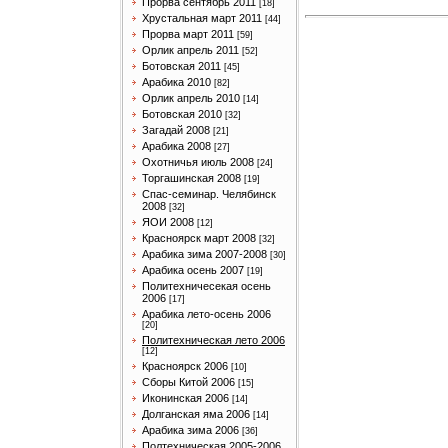
Прорва сентябрь 2011
[18]
Хрустальная март 2011
[44]
Прорва март 2011
[59]
Орлик апрель 2011
[52]
Ботовская 2011
[45]
Арабика 2010
[82]
Орлик апрель 2010
[14]
Ботовская 2010
[32]
Загадай 2008
[21]
Арабика 2008
[27]
Охотничья июль 2008
[24]
Торгашинская 2008
[19]
Спас-семинар. Челябинск
2008
[32]
ЯОИ 2008
[12]
Красноярск март 2008
[32]
Арабика зима 2007-2008
[30]
Арабика осень 2007
[19]
Политехничесекая осень
2006
[17]
Арабика лето-осень 2006
[20]
Политехническая лето 2006
[12]
Красноярск 2006
[10]
Сборы Китой 2006
[15]
Иконинская 2006
[14]
Долганская яма 2006
[14]
Арабика зима 2006
[36]
Полтехническая 2005-2006