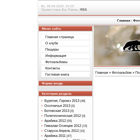
Вс, 09.08.2026, 03:25
Приветствую Вас
Гость
|
RSS
Главная
|
Фот
Меню сайта
Главная страница
О клубе
Пещеры
Информация
Фотоальбомы
Контакты
Главная
»
Фотоальбом
»
По
Гостевая книга
Форма входа
Категории раздела
Бурятия, Горомэ 2013
[49]
Охотничья 2013
[0]
Ботовская 2013
[0]
Политехническая 2012
[0]
Арабика 2012
[55]
Гималаи Осинцев 2012
[15]
Старуха Апрель 2012
[10]
Арабика 2011
[47]