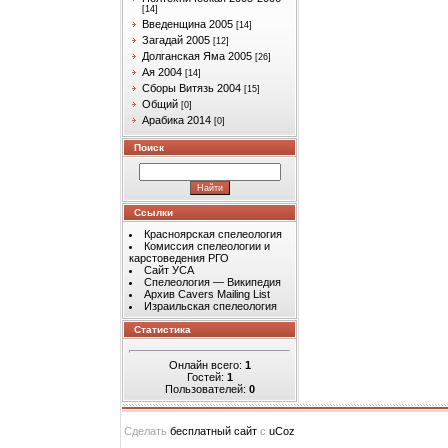
[14]
Введенщина 2005
[14]
Загадай 2005
[12]
Долганская Яма 2005
[26]
Ая 2004
[14]
Сборы Витязь 2004
[15]
Общий
[0]
Арабика 2014
[0]
Поиск
Ссылки
Красноярская спелеология
Комиссия спелеологии и
карстоведения РГО
Сайт УСА
Спелеология — Википедия
Архив Cavers Mailing List
Израильская спелеология
Статистика
Онлайн всего:
1
Гостей:
1
Пользователей:
0
Сделать
бесплатный сайт
с
uCoz