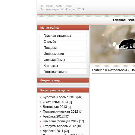
Пн, 10.08.2026, 21:48
Приветствую Вас
Гость
|
RSS
Главная
|
Фот
Меню сайта
Главная страница
О клубе
Пещеры
Информация
Фотоальбомы
Контакты
Главная
»
Фотоальбом
»
По
Гостевая книга
Форма входа
Категории раздела
Бурятия, Горомэ 2013
[49]
Охотничья 2013
[0]
Ботовская 2013
[0]
Политехническая 2012
[0]
Арабика 2012
[55]
Гималаи Осинцев 2012
[15]
Старуха Апрель 2012
[10]
Арабика 2011
[47]