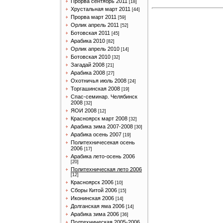
Прорва сентябрь 2011
[18]
Хрустальная март 2011
[44]
Прорва март 2011
[59]
Орлик апрель 2011
[52]
Ботовская 2011
[45]
Арабика 2010
[82]
Орлик апрель 2010
[14]
Ботовская 2010
[32]
Загадай 2008
[21]
Арабика 2008
[27]
Охотничья июль 2008
[24]
Торгашинская 2008
[19]
Спас-семинар. Челябинск
2008
[32]
ЯОИ 2008
[12]
Красноярск март 2008
[32]
Арабика зима 2007-2008
[30]
Арабика осень 2007
[19]
Политехничесекая осень
2006
[17]
Арабика лето-осень 2006
[20]
Политехническая лето 2006
[12]
Красноярск 2006
[10]
Сборы Китой 2006
[15]
Иконинская 2006
[14]
Долганская яма 2006
[14]
Арабика зима 2006
[36]
Полтехническая 2005-2006