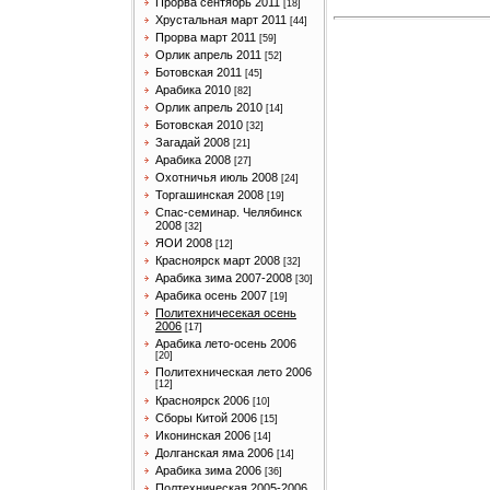
Прорва сентябрь 2011
[18]
Хрустальная март 2011
[44]
Прорва март 2011
[59]
Орлик апрель 2011
[52]
Ботовская 2011
[45]
Арабика 2010
[82]
Орлик апрель 2010
[14]
Ботовская 2010
[32]
Загадай 2008
[21]
Арабика 2008
[27]
Охотничья июль 2008
[24]
Торгашинская 2008
[19]
Спас-семинар. Челябинск
2008
[32]
ЯОИ 2008
[12]
Красноярск март 2008
[32]
Арабика зима 2007-2008
[30]
Арабика осень 2007
[19]
Политехничесекая осень
2006
[17]
Арабика лето-осень 2006
[20]
Политехническая лето 2006
[12]
Красноярск 2006
[10]
Сборы Китой 2006
[15]
Иконинская 2006
[14]
Долганская яма 2006
[14]
Арабика зима 2006
[36]
Полтехническая 2005-2006