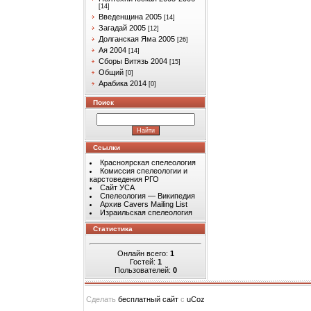
[14]
Введенщина 2005
[14]
Загадай 2005
[12]
Долганская Яма 2005
[26]
Ая 2004
[14]
Сборы Витязь 2004
[15]
Общий
[0]
Арабика 2014
[0]
Поиск
Ссылки
Красноярская спелеология
Комиссия спелеологии и
карстоведения РГО
Сайт УСА
Спелеология — Википедия
Архив Cavers Mailing List
Израильская спелеология
Статистика
Онлайн всего:
1
Гостей:
1
Пользователей:
0
Сделать
бесплатный сайт
с
uCoz