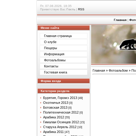
Пт, 07.08.2026, 18:35
Приветствую Вас
Гость
|
RSS
Главная
|
Фот
Меню сайта
Главная страница
О клубе
Пещеры
Информация
Фотоальбомы
Контакты
Главная
»
Фотоальбом
»
По
Гостевая книга
Форма входа
Категории раздела
Бурятия, Горомэ 2013
[49]
Охотничья 2013
[0]
Ботовская 2013
[0]
Политехническая 2012
[0]
Арабика 2012
[55]
Гималаи Осинцев 2012
[15]
Старуха Апрель 2012
[10]
Арабика 2011
[47]