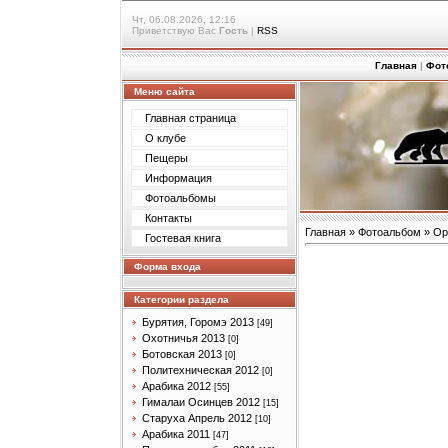
Чт, 06.08.2026, 12:16
Приветствую Вас
Гость
|
RSS
Главная
|
Фот
Меню сайта
Главная страница
О клубе
Пещеры
Информация
Фотоальбомы
Контакты
Главная
»
Фотоальбом
»
Ор
Гостевая книга
Форма входа
Категории раздела
Бурятия, Горомэ 2013
[49]
Охотничья 2013
[0]
Ботовская 2013
[0]
Политехническая 2012
[0]
Арабика 2012
[55]
Гималаи Осинцев 2012
[15]
Старуха Апрель 2012
[10]
Арабика 2011
[47]