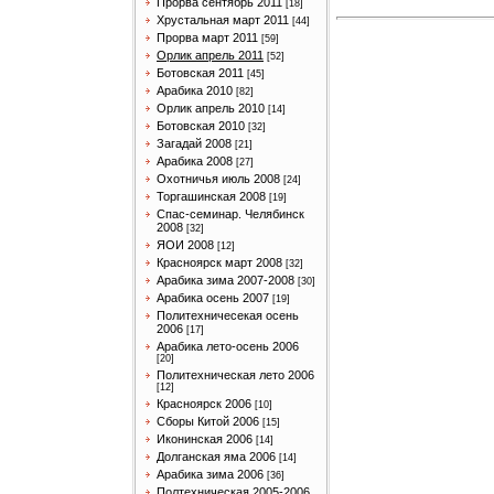
Прорва сентябрь 2011
[18]
Хрустальная март 2011
[44]
Прорва март 2011
[59]
Орлик апрель 2011
[52]
Ботовская 2011
[45]
Арабика 2010
[82]
Орлик апрель 2010
[14]
Ботовская 2010
[32]
Загадай 2008
[21]
Арабика 2008
[27]
Охотничья июль 2008
[24]
Торгашинская 2008
[19]
Спас-семинар. Челябинск
2008
[32]
ЯОИ 2008
[12]
Красноярск март 2008
[32]
Арабика зима 2007-2008
[30]
Арабика осень 2007
[19]
Политехничесекая осень
2006
[17]
Арабика лето-осень 2006
[20]
Политехническая лето 2006
[12]
Красноярск 2006
[10]
Сборы Китой 2006
[15]
Иконинская 2006
[14]
Долганская яма 2006
[14]
Арабика зима 2006
[36]
Полтехническая 2005-2006