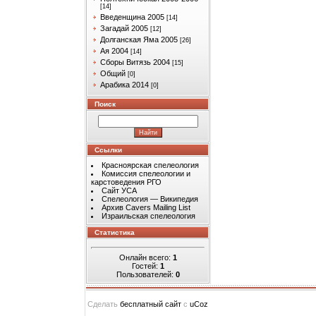
[14]
Введенщина 2005
[14]
Загадай 2005
[12]
Долганская Яма 2005
[26]
Ая 2004
[14]
Сборы Витязь 2004
[15]
Общий
[0]
Арабика 2014
[0]
Поиск
Ссылки
Красноярская спелеология
Комиссия спелеологии и
карстоведения РГО
Сайт УСА
Спелеология — Википедия
Архив Cavers Mailing List
Израильская спелеология
Статистика
Онлайн всего:
1
Гостей:
1
Пользователей:
0
Сделать
бесплатный сайт
с
uCoz