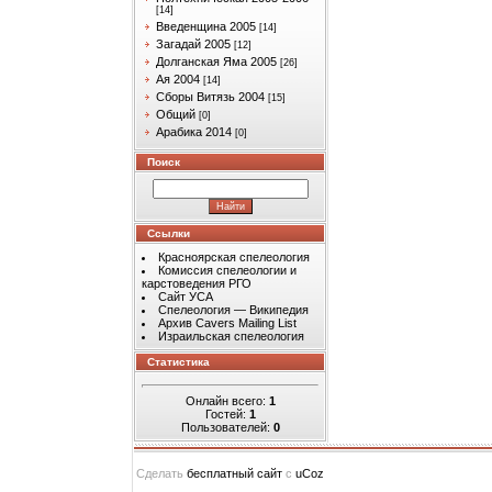
[14]
Введенщина 2005
[14]
Загадай 2005
[12]
Долганская Яма 2005
[26]
Ая 2004
[14]
Сборы Витязь 2004
[15]
Общий
[0]
Арабика 2014
[0]
Поиск
Ссылки
Красноярская спелеология
Комиссия спелеологии и
карстоведения РГО
Сайт УСА
Спелеология — Википедия
Архив Cavers Mailing List
Израильская спелеология
Статистика
Онлайн всего:
1
Гостей:
1
Пользователей:
0
Сделать
бесплатный сайт
с
uCoz