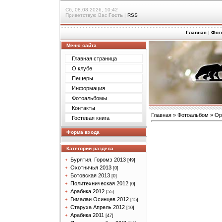
Сб, 08.08.2026, 10:42
Приветствую Вас
Гость
|
RSS
Главная
|
Фот
Меню сайта
Главная страница
О клубе
Пещеры
Информация
Фотоальбомы
Контакты
Главная
»
Фотоальбом
»
Ор
Гостевая книга
Форма входа
Категории раздела
Бурятия, Горомэ 2013
[49]
Охотничья 2013
[0]
Ботовская 2013
[0]
Политехническая 2012
[0]
Арабика 2012
[55]
Гималаи Осинцев 2012
[15]
Старуха Апрель 2012
[10]
Арабика 2011
[47]