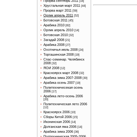
Прорва сентябрь 2011
[18]
Хрустальная март 2011
[44]
Прорва март 2011
[59]
Орлик апрель 2011
[52]
Ботовская 2011
[45]
Арабика 2010
[82]
Орлик апрель 2010
[14]
Ботовская 2010
[32]
Загадай 2008
[21]
Арабика 2008
[27]
Охотничья июль 2008
[24]
Торгашинская 2008
[19]
Спас-семинар. Челябинск
2008
[32]
ЯОИ 2008
[12]
Красноярск март 2008
[32]
Арабика зима 2007-2008
[30]
Арабика осень 2007
[19]
Политехничесекая осень
2006
[17]
Арабика лето-осень 2006
[20]
Политехническая лето 2006
[12]
Красноярск 2006
[10]
Сборы Китой 2006
[15]
Иконинская 2006
[14]
Долганская яма 2006
[14]
Арабика зима 2006
[36]
Полтехническая 2005-2006