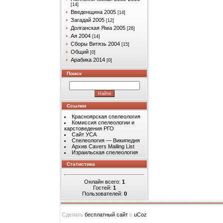
[14]
Введенщина 2005
[14]
Загадай 2005
[12]
Долганская Яма 2005
[26]
Ая 2004
[14]
Сборы Витязь 2004
[15]
Общий
[0]
Арабика 2014
[0]
Поиск
Ссылки
Красноярская спелеология
Комиссия спелеологии и
карстоведения РГО
Сайт УСА
Спелеология — Википедия
Архив Cavers Mailing List
Израильская спелеология
Статистика
Онлайн всего:
1
Гостей:
1
Пользователей:
0
Сделать
бесплатный сайт
с
uCoz