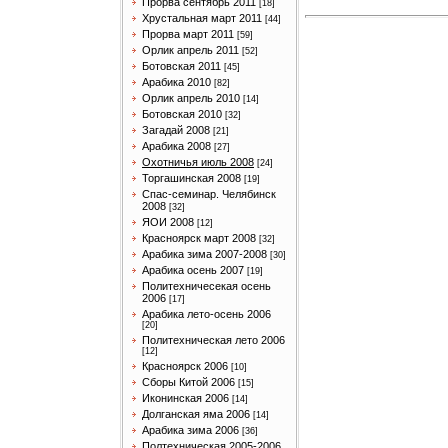
Прорва сентябрь 2011
[18]
Хрустальная март 2011
[44]
Прорва март 2011
[59]
Орлик апрель 2011
[52]
Ботовская 2011
[45]
Арабика 2010
[82]
Орлик апрель 2010
[14]
Ботовская 2010
[32]
Загадай 2008
[21]
Арабика 2008
[27]
Охотничья июль 2008
[24]
Торгашинская 2008
[19]
Спас-семинар. Челябинск
2008
[32]
ЯОИ 2008
[12]
Красноярск март 2008
[32]
Арабика зима 2007-2008
[30]
Арабика осень 2007
[19]
Политехничесекая осень
2006
[17]
Арабика лето-осень 2006
[20]
Политехническая лето 2006
[12]
Красноярск 2006
[10]
Сборы Китой 2006
[15]
Иконинская 2006
[14]
Долганская яма 2006
[14]
Арабика зима 2006
[36]
Полтехническая 2005-2006