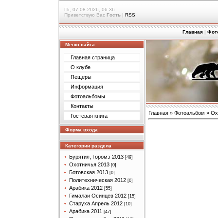
Пт, 07.08.2026, 06:36
Приветствую Вас
Гость
|
RSS
Главная
|
Фот
Меню сайта
Главная страница
О клубе
Пещеры
Информация
Фотоальбомы
Контакты
Главная
»
Фотоальбом
»
Ох
Гостевая книга
Форма входа
Категории раздела
Бурятия, Горомэ 2013
[49]
Охотничья 2013
[0]
Ботовская 2013
[0]
Политехническая 2012
[0]
Арабика 2012
[55]
Гималаи Осинцев 2012
[15]
Старуха Апрель 2012
[10]
Арабика 2011
[47]