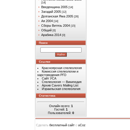
[14]
Введенщина 2005
[14]
Загадай 2005
[12]
Долганская Яма 2005
[26]
Ая 2004
[14]
Сборы Витязь 2004
[15]
Общий
[0]
Арабика 2014
[0]
Поиск
Ссылки
Красноярская спелеология
Комиссия спелеологии и
карстоведения РГО
Сайт УСА
Спелеология — Википедия
Архив Cavers Mailing List
Израильская спелеология
Статистика
Онлайн всего:
1
Гостей:
1
Пользователей:
0
Сделать
бесплатный сайт
с
uCoz