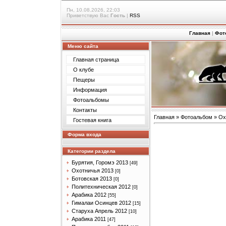
Пн, 10.08.2026, 22:03
Приветствую Вас
Гость
|
RSS
Главная
|
Фот
Меню сайта
Главная страница
О клубе
Пещеры
Информация
Фотоальбомы
Контакты
Главная
»
Фотоальбом
»
Ох
Гостевая книга
Форма входа
Категории раздела
Бурятия, Горомэ 2013
[49]
Охотничья 2013
[0]
Ботовская 2013
[0]
Политехническая 2012
[0]
Арабика 2012
[55]
Гималаи Осинцев 2012
[15]
Старуха Апрель 2012
[10]
Арабика 2011
[47]