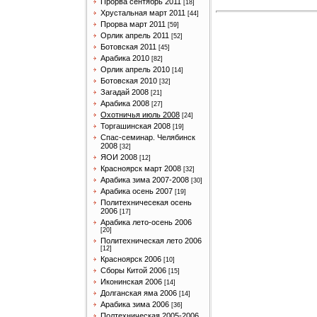
Прорва сентябрь 2011
[18]
Хрустальная март 2011
[44]
Прорва март 2011
[59]
Орлик апрель 2011
[52]
Ботовская 2011
[45]
Арабика 2010
[82]
Орлик апрель 2010
[14]
Ботовская 2010
[32]
Загадай 2008
[21]
Арабика 2008
[27]
Охотничья июль 2008
[24]
Торгашинская 2008
[19]
Спас-семинар. Челябинск
2008
[32]
ЯОИ 2008
[12]
Красноярск март 2008
[32]
Арабика зима 2007-2008
[30]
Арабика осень 2007
[19]
Политехничесекая осень
2006
[17]
Арабика лето-осень 2006
[20]
Политехническая лето 2006
[12]
Красноярск 2006
[10]
Сборы Китой 2006
[15]
Иконинская 2006
[14]
Долганская яма 2006
[14]
Арабика зима 2006
[36]
Полтехническая 2005-2006