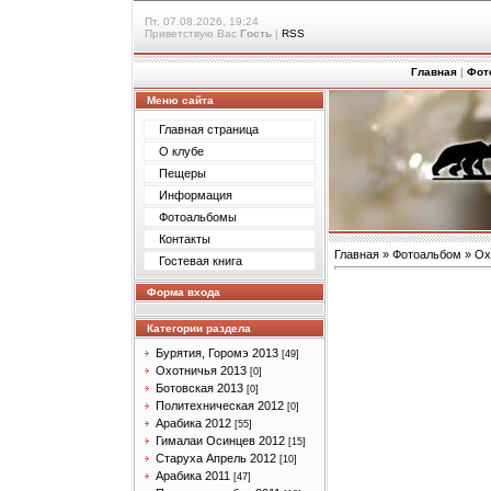
Пт, 07.08.2026, 19:24
Приветствую Вас
Гость
|
RSS
Главная
|
Фот
Меню сайта
Главная страница
О клубе
Пещеры
Информация
Фотоальбомы
Контакты
Главная
»
Фотоальбом
»
Ох
Гостевая книга
Форма входа
Категории раздела
Бурятия, Горомэ 2013
[49]
Охотничья 2013
[0]
Ботовская 2013
[0]
Политехническая 2012
[0]
Арабика 2012
[55]
Гималаи Осинцев 2012
[15]
Старуха Апрель 2012
[10]
Арабика 2011
[47]