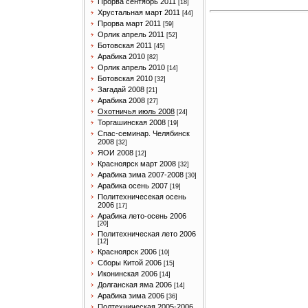
Прорва сентябрь 2011
[18]
Хрустальная март 2011
[44]
Прорва март 2011
[59]
Орлик апрель 2011
[52]
Ботовская 2011
[45]
Арабика 2010
[82]
Орлик апрель 2010
[14]
Ботовская 2010
[32]
Загадай 2008
[21]
Арабика 2008
[27]
Охотничья июль 2008
[24]
Торгашинская 2008
[19]
Спас-семинар. Челябинск
2008
[32]
ЯОИ 2008
[12]
Красноярск март 2008
[32]
Арабика зима 2007-2008
[30]
Арабика осень 2007
[19]
Политехничесекая осень
2006
[17]
Арабика лето-осень 2006
[20]
Политехническая лето 2006
[12]
Красноярск 2006
[10]
Сборы Китой 2006
[15]
Иконинская 2006
[14]
Долганская яма 2006
[14]
Арабика зима 2006
[36]
Полтехническая 2005-2006