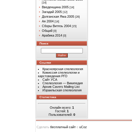
[14]
Введенщина 2005
[14]
Загадай 2005
[12]
Долганская Яма 2005
[26]
Ая 2004
[14]
Сборы Витязь 2004
[15]
Общий
[0]
Арабика 2014
[0]
Поиск
Ссылки
Красноярская спелеология
Комиссия спелеологии и
карстоведения РГО
Сайт УСА
Спелеология — Википедия
Архив Cavers Mailing List
Израильская спелеология
Статистика
Онлайн всего:
1
Гостей:
1
Пользователей:
0
Сделать
бесплатный сайт
с
uCoz