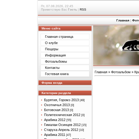
Пт, 07.08.2026, 22:45
Приветствую Вас
Гость
|
RSS
Главная
|
Фот
Меню сайта
Главная страница
О клубе
Пещеры
Информация
Фотоальбомы
Контакты
Главная
»
Фотоальбом
»
Кр
Гостевая книга
Форма входа
Категории раздела
Бурятия, Горомэ 2013
[49]
Охотничья 2013
[0]
Ботовская 2013
[0]
Политехническая 2012
[0]
Арабика 2012
[55]
Гималаи Осинцев 2012
[15]
Старуха Апрель 2012
[10]
Арабика 2011
[47]