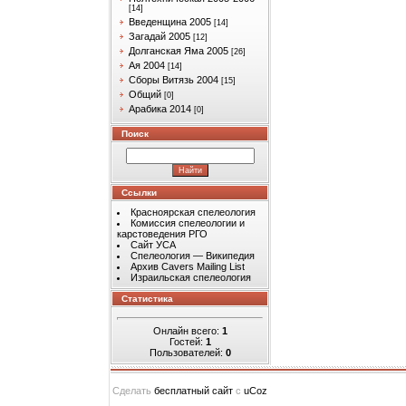
[14]
Введенщина 2005
[14]
Загадай 2005
[12]
Долганская Яма 2005
[26]
Ая 2004
[14]
Сборы Витязь 2004
[15]
Общий
[0]
Арабика 2014
[0]
Поиск
Ссылки
Красноярская спелеология
Комиссия спелеологии и
карстоведения РГО
Сайт УСА
Спелеология — Википедия
Архив Cavers Mailing List
Израильская спелеология
Статистика
Онлайн всего:
1
Гостей:
1
Пользователей:
0
Сделать
бесплатный сайт
с
uCoz