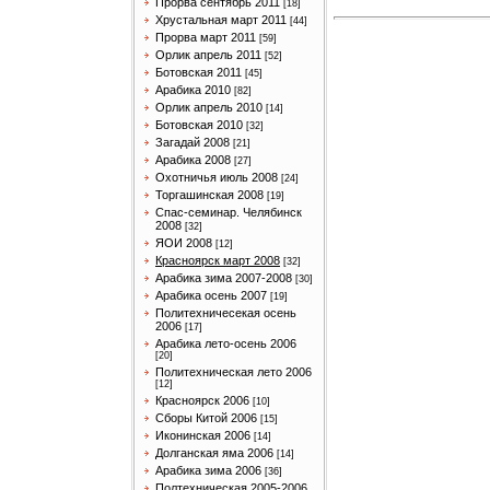
Прорва сентябрь 2011
[18]
Хрустальная март 2011
[44]
Прорва март 2011
[59]
Орлик апрель 2011
[52]
Ботовская 2011
[45]
Арабика 2010
[82]
Орлик апрель 2010
[14]
Ботовская 2010
[32]
Загадай 2008
[21]
Арабика 2008
[27]
Охотничья июль 2008
[24]
Торгашинская 2008
[19]
Спас-семинар. Челябинск
2008
[32]
ЯОИ 2008
[12]
Красноярск март 2008
[32]
Арабика зима 2007-2008
[30]
Арабика осень 2007
[19]
Политехничесекая осень
2006
[17]
Арабика лето-осень 2006
[20]
Политехническая лето 2006
[12]
Красноярск 2006
[10]
Сборы Китой 2006
[15]
Иконинская 2006
[14]
Долганская яма 2006
[14]
Арабика зима 2006
[36]
Полтехническая 2005-2006