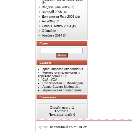
[14]
Введенщина 2005
[14]
Загадай 2005
[12]
Долганская Яма 2005
[26]
Ая 2004
[14]
Сборы Витязь 2004
[15]
Общий
[0]
Арабика 2014
[0]
Поиск
Ссылки
Красноярская спелеология
Комиссия спелеологии и
карстоведения РГО
Сайт УСА
Спелеология — Википедия
Архив Cavers Mailing List
Израильская спелеология
Статистика
Онлайн всего:
1
Гостей:
1
Пользователей:
0
Сделать
бесплатный сайт
с
uCoz