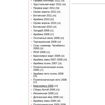
Прорва сентябрь 2011
[18]
Хрустальная март 2011
[44]
Прорва март 2011
[59]
Орлик апрель 2011
[52]
Ботовская 2011
[45]
Арабика 2010
[82]
Орлик апрель 2010
[14]
Ботовская 2010
[32]
Загадай 2008
[21]
Арабика 2008
[27]
Охотничья июль 2008
[24]
Торгашинская 2008
[19]
Спас-семинар. Челябинск
2008
[32]
ЯОИ 2008
[12]
Красноярск март 2008
[32]
Арабика зима 2007-2008
[30]
Арабика осень 2007
[19]
Политехничесекая осень
2006
[17]
Арабика лето-осень 2006
[20]
Политехническая лето 2006
[12]
Красноярск 2006
[10]
Сборы Китой 2006
[15]
Иконинская 2006
[14]
Долганская яма 2006
[14]
Арабика зима 2006
[36]
Полтехническая 2005-2006