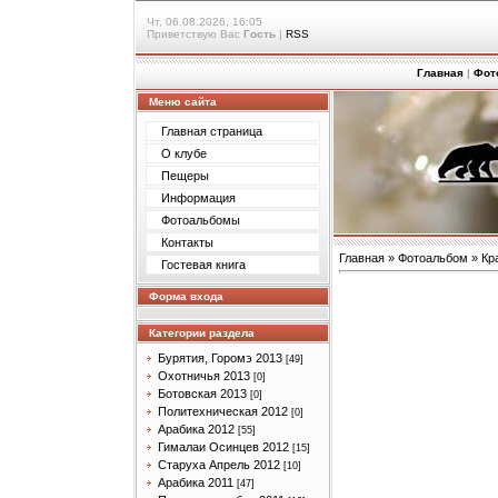
Чт, 06.08.2026, 16:05
Приветствую Вас
Гость
|
RSS
Главная
|
Фот
Меню сайта
Главная страница
О клубе
Пещеры
Информация
Фотоальбомы
Контакты
Главная
»
Фотоальбом
»
Кр
Гостевая книга
Форма входа
Категории раздела
Бурятия, Горомэ 2013
[49]
Охотничья 2013
[0]
Ботовская 2013
[0]
Политехническая 2012
[0]
Арабика 2012
[55]
Гималаи Осинцев 2012
[15]
Старуха Апрель 2012
[10]
Арабика 2011
[47]