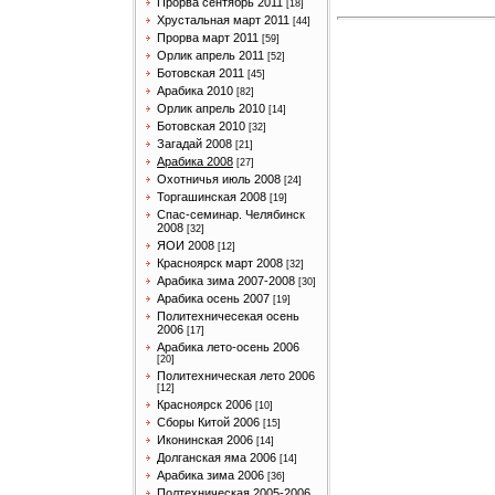
Прорва сентябрь 2011
[18]
Хрустальная март 2011
[44]
Прорва март 2011
[59]
Орлик апрель 2011
[52]
Ботовская 2011
[45]
Арабика 2010
[82]
Орлик апрель 2010
[14]
Ботовская 2010
[32]
Загадай 2008
[21]
Арабика 2008
[27]
Охотничья июль 2008
[24]
Торгашинская 2008
[19]
Спас-семинар. Челябинск
2008
[32]
ЯОИ 2008
[12]
Красноярск март 2008
[32]
Арабика зима 2007-2008
[30]
Арабика осень 2007
[19]
Политехничесекая осень
2006
[17]
Арабика лето-осень 2006
[20]
Политехническая лето 2006
[12]
Красноярск 2006
[10]
Сборы Китой 2006
[15]
Иконинская 2006
[14]
Долганская яма 2006
[14]
Арабика зима 2006
[36]
Полтехническая 2005-2006