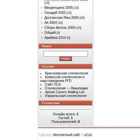
[14]
Введенщина 2005
[14]
Загадай 2005
[12]
Долганская Яма 2005
[26]
Ая 2004
[14]
Сборы Витязь 2004
[15]
Общий
[0]
Арабика 2014
[0]
Поиск
Ссылки
Красноярская спелеология
Комиссия спелеологии и
карстоведения РГО
Сайт УСА
Спелеология — Википедия
Архив Cavers Mailing List
Израильская спелеология
Статистика
Онлайн всего:
1
Гостей:
1
Пользователей:
0
Сделать
бесплатный сайт
с
uCoz