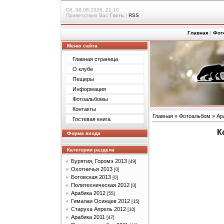
Сб, 08.08.2026, 21:10
Приветствую Вас
Гость
|
RSS
Главная
|
Фот
Меню сайта
Главная страница
О клубе
Пещеры
Информация
Фотоальбомы
Контакты
Главная
»
Фотоальбом
»
Ар
Гостевая книга
К
Форма входа
Категории раздела
Бурятия, Горомэ 2013
[49]
Охотничья 2013
[0]
Ботовская 2013
[0]
Политехническая 2012
[0]
Арабика 2012
[55]
Гималаи Осинцев 2012
[15]
Старуха Апрель 2012
[10]
Арабика 2011
[47]