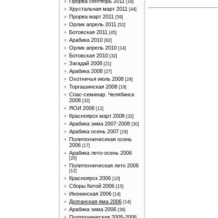
Прорва сентябрь 2011
[18]
Хрустальная март 2011
[44]
Прорва март 2011
[59]
Орлик апрель 2011
[52]
Ботовская 2011
[45]
Арабика 2010
[82]
Орлик апрель 2010
[14]
Ботовская 2010
[32]
Загадай 2008
[21]
Арабика 2008
[27]
Охотничья июль 2008
[24]
Торгашинская 2008
[19]
Спас-семинар. Челябинск
2008
[32]
ЯОИ 2008
[12]
Красноярск март 2008
[32]
Арабика зима 2007-2008
[30]
Арабика осень 2007
[19]
Политехничесекая осень
2006
[17]
Арабика лето-осень 2006
[20]
Политехническая лето 2006
[12]
Красноярск 2006
[10]
Сборы Китой 2006
[15]
Иконинская 2006
[14]
Долганская яма 2006
[14]
Арабика зима 2006
[36]
Полтехническая 2005-2006