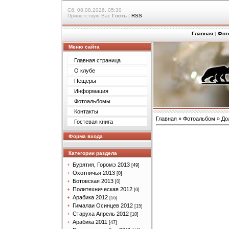
Сб, 08.08.2026, 05:30
Приветствую Вас
Гость
|
RSS
Главная
|
Фот
Меню сайта
Главная страница
О клубе
Пещеры
Информация
Фотоальбомы
Контакты
Главная
»
Фотоальбом
»
До
Гостевая книга
Форма входа
Категории раздела
Бурятия, Горомэ 2013
[49]
Охотничья 2013
[0]
Ботовская 2013
[0]
Политехническая 2012
[0]
Арабика 2012
[55]
Гималаи Осинцев 2012
[15]
Старуха Апрель 2012
[10]
Арабика 2011
[47]