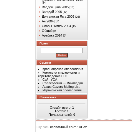
[14]
Введенщина 2005
[14]
Загадай 2005
[12]
Долганская Яма 2005
[26]
Ая 2004
[14]
Сборы Витязь 2004
[15]
Общий
[0]
Арабика 2014
[0]
Поиск
Ссылки
Красноярская спелеология
Комиссия спелеологии и
карстоведения РГО
Сайт УСА
Спелеология — Википедия
Архив Cavers Mailing List
Израильская спелеология
Статистика
Онлайн всего:
1
Гостей:
1
Пользователей:
0
Сделать
бесплатный сайт
с
uCoz