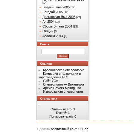
[14]
Введенщина 2005
[14]
Загадай 2005
[12]
Долганская Яма 2005
[26]
Ая 2004
[14]
Сборы Витязь 2004
[15]
Общий
[0]
Арабика 2014
[0]
Поиск
Ссылки
Красноярская спелеология
Комиссия спелеологии и
карстоведения РГО
Сайт УСА
Спелеология — Википедия
Архив Cavers Mailing List
Израильская спелеология
Статистика
Онлайн всего:
1
Гостей:
1
Пользователей:
0
Сделать
бесплатный сайт
с
uCoz