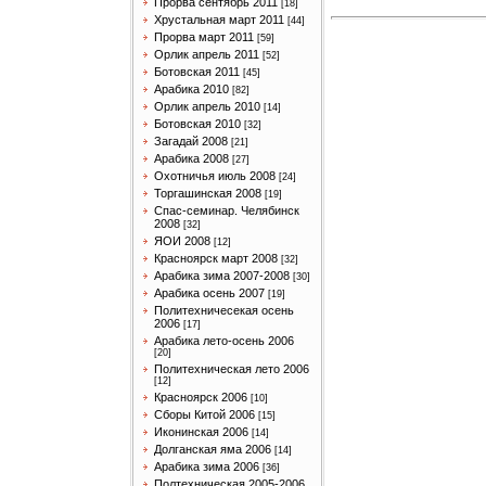
Прорва сентябрь 2011
[18]
Хрустальная март 2011
[44]
Прорва март 2011
[59]
Орлик апрель 2011
[52]
Ботовская 2011
[45]
Арабика 2010
[82]
Орлик апрель 2010
[14]
Ботовская 2010
[32]
Загадай 2008
[21]
Арабика 2008
[27]
Охотничья июль 2008
[24]
Торгашинская 2008
[19]
Спас-семинар. Челябинск
2008
[32]
ЯОИ 2008
[12]
Красноярск март 2008
[32]
Арабика зима 2007-2008
[30]
Арабика осень 2007
[19]
Политехничесекая осень
2006
[17]
Арабика лето-осень 2006
[20]
Политехническая лето 2006
[12]
Красноярск 2006
[10]
Сборы Китой 2006
[15]
Иконинская 2006
[14]
Долганская яма 2006
[14]
Арабика зима 2006
[36]
Полтехническая 2005-2006