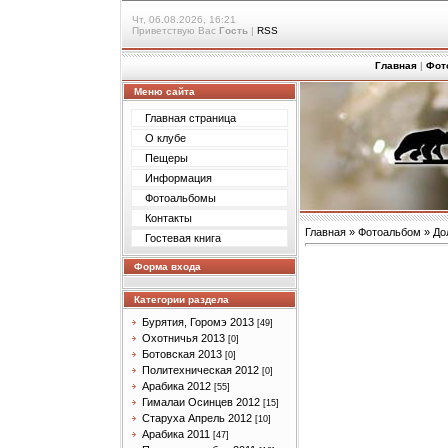
Чт, 06.08.2026, 16:21
Приветствую Вас
Гость
|
RSS
Главная
|
Фот
Меню сайта
Главная страница
О клубе
Пещеры
Информация
Фотоальбомы
Контакты
Главная
»
Фотоальбом
»
До
Гостевая книга
Форма входа
Категории раздела
Бурятия, Горомэ 2013
[49]
Охотничья 2013
[0]
Ботовская 2013
[0]
Политехническая 2012
[0]
Арабика 2012
[55]
Гималаи Осинцев 2012
[15]
Старуха Апрель 2012
[10]
Арабика 2011
[47]