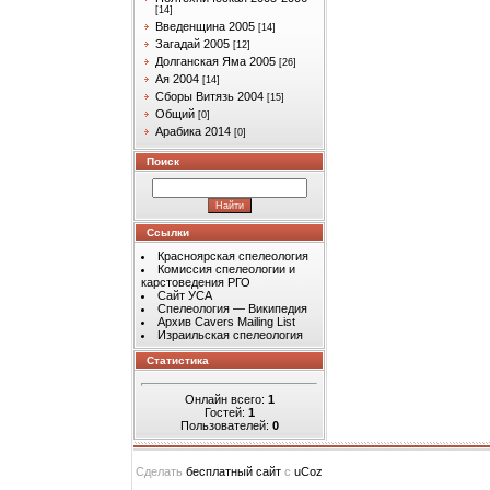
[14]
Введенщина 2005
[14]
Загадай 2005
[12]
Долганская Яма 2005
[26]
Ая 2004
[14]
Сборы Витязь 2004
[15]
Общий
[0]
Арабика 2014
[0]
Поиск
Ссылки
Красноярская спелеология
Комиссия спелеологии и
карстоведения РГО
Сайт УСА
Спелеология — Википедия
Архив Cavers Mailing List
Израильская спелеология
Статистика
Онлайн всего:
1
Гостей:
1
Пользователей:
0
Сделать
бесплатный сайт
с
uCoz