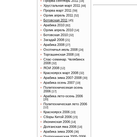
Прорва сентябрь 2011
[18]
Хрустальная март 2011
[44]
Прорва март 2011
[59]
Орлик апрель 2011
[52]
Ботовская 2011
[45]
Арабика 2010
[82]
Орлик апрель 2010
[14]
Ботовская 2010
[32]
Загадай 2008
[21]
Арабика 2008
[27]
Охотничья июль 2008
[24]
Торгашинская 2008
[19]
Спас-семинар. Челябинск
2008
[32]
ЯОИ 2008
[12]
Красноярск март 2008
[32]
Арабика зима 2007-2008
[30]
Арабика осень 2007
[19]
Политехничесекая осень
2006
[17]
Арабика лето-осень 2006
[20]
Политехническая лето 2006
[12]
Красноярск 2006
[10]
Сборы Китой 2006
[15]
Иконинская 2006
[14]
Долганская яма 2006
[14]
Арабика зима 2006
[36]
Полтехническая 2005-2006