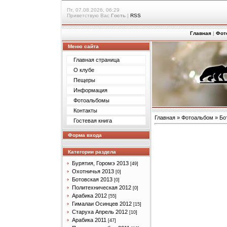
Пт, 07.08.2026, 06:29
Приветствую Вас
Гость
|
RSS
Главная
|
Фот
Меню сайта
Главная страница
О клубе
Пещеры
Информация
Фотоальбомы
Контакты
Главная
»
Фотоальбом
»
Бо
Гостевая книга
Форма входа
Категории раздела
Бурятия, Горомэ 2013
[49]
Охотничья 2013
[0]
Ботовская 2013
[0]
Политехническая 2012
[0]
Арабика 2012
[55]
Гималаи Осинцев 2012
[15]
Старуха Апрель 2012
[10]
Арабика 2011
[47]