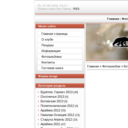
Пт, 07.08.2026, 03:17
Приветствую Вас
Гость
|
RSS
Главная
|
Фот
Меню сайта
Главная страница
О клубе
Пещеры
Информация
Фотоальбомы
Контакты
Главная
»
Фотоальбом
»
Бо
Гостевая книга
Форма входа
Категории раздела
Бурятия, Горомэ 2013
[49]
Охотничья 2013
[0]
Ботовская 2013
[0]
Политехническая 2012
[0]
Арабика 2012
[55]
Гималаи Осинцев 2012
[15]
Старуха Апрель 2012
[10]
Арабика 2011
[47]