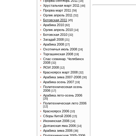
Прорва сентябрь 2011
[18]
Хрустальная март 2011
[44]
Прорва март 2011
[59]
Орлик апрель 2011
[52]
Ботовская 2011
[45]
Арабика 2010
[82]
Орлик апрель 2010
[14]
Ботовская 2010
[32]
Загадай 2008
[21]
Арабика 2008
[27]
Охотничья июль 2008
[24]
Торгашинская 2008
[19]
Спас-семинар. Челябинск
2008
[32]
ЯОИ 2008
[12]
Красноярск март 2008
[32]
Арабика зима 2007-2008
[30]
Арабика осень 2007
[19]
Политехничесекая осень
2006
[17]
Арабика лето-осень 2006
[20]
Политехническая лето 2006
[12]
Красноярск 2006
[10]
Сборы Китой 2006
[15]
Иконинская 2006
[14]
Долганская яма 2006
[14]
Арабика зима 2006
[36]
Полтехническая 2005-2006