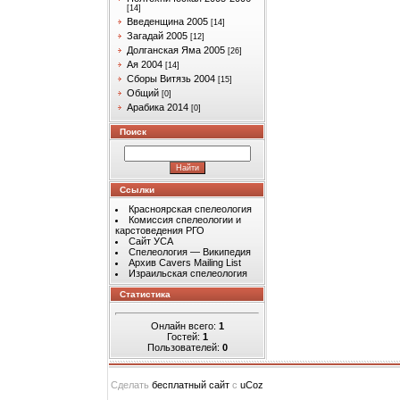
[14]
Введенщина 2005
[14]
Загадай 2005
[12]
Долганская Яма 2005
[26]
Ая 2004
[14]
Сборы Витязь 2004
[15]
Общий
[0]
Арабика 2014
[0]
Поиск
Ссылки
Красноярская спелеология
Комиссия спелеологии и
карстоведения РГО
Сайт УСА
Спелеология — Википедия
Архив Cavers Mailing List
Израильская спелеология
Статистика
Онлайн всего:
1
Гостей:
1
Пользователей:
0
Сделать
бесплатный сайт
с
uCoz